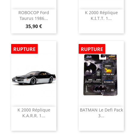
ROBOCOP Ford
K 2000 Réplique
Taurus 1986...
K.I.T.T. 1...
Prix
35,90 €
RUPTURE
RUPTURE
K 2000 Réplique
BATMAN Le Defi Pack
K.A.R.R. 1...
3...