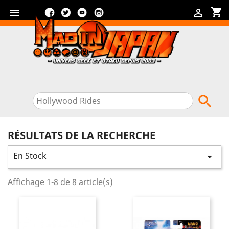
Facebook
Twitter
YouTube
Instagram
shopping_cart



RÉSULTATS DE LA RECHERCHE
En Stock

Affichage 1-8 de 8 article(s)