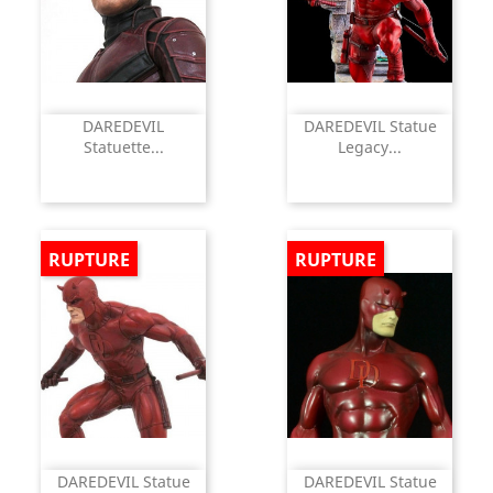
DAREDEVIL
DAREDEVIL Statue
Statuette...
Legacy...
RUPTURE
RUPTURE
DAREDEVIL Statue
DAREDEVIL Statue