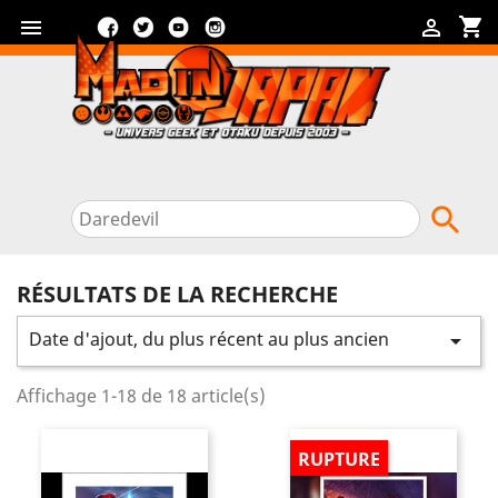
Facebook
Twitter
YouTube
Instagram
shopping_cart



RÉSULTATS DE LA RECHERCHE
Date d'ajout, du plus récent au plus ancien

Affichage 1-18 de 18 article(s)
RUPTURE