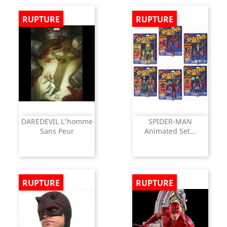
RUPTURE
RUPTURE
DAREDEVIL L'homme
SPIDER-MAN
Sans Peur
Animated Set...
RUPTURE
RUPTURE