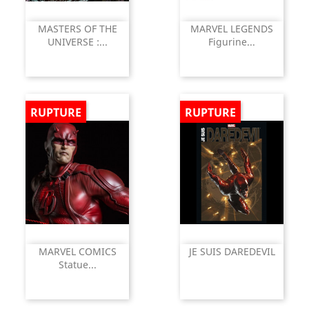
MASTERS OF THE
MARVEL LEGENDS
UNIVERSE :...
Figurine...
RUPTURE
RUPTURE
MARVEL COMICS
JE SUIS DAREDEVIL
Statue...