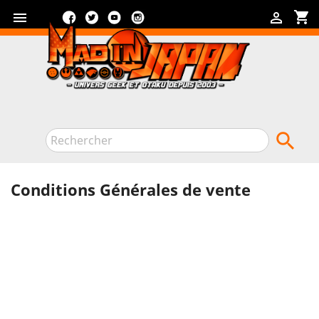
Facebook
Twitter
YouTube
Instagram
shopping_cart



Conditions Générales de vente