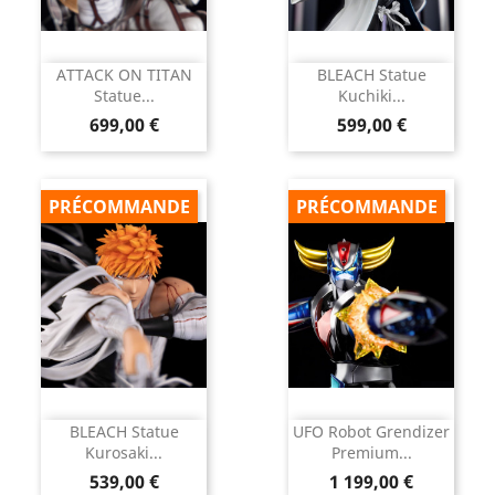
ATTACK ON TITAN
BLEACH Statue
Statue...
Kuchiki...
Prix
Prix
699,00 €
599,00 €
PRÉCOMMANDE
PRÉCOMMANDE
BLEACH Statue
UFO Robot Grendizer
Kurosaki...
Premium...
Prix
Prix
539,00 €
1 199,00 €