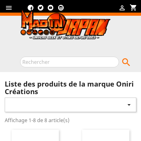
Facebook
Twitter
YouTube
Instagram
shopping_cart



Liste des produits de la marque Oniri
Créations

Affichage 1-8 de 8 article(s)