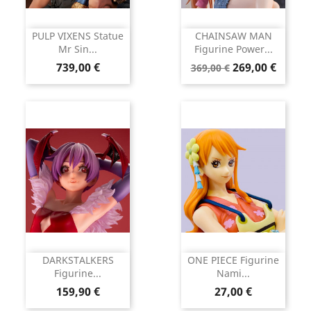
PULP VIXENS Statue
CHAINSAW MAN
Mr Sin...
Figurine Power...
Prix
Prix
Prix
739,00 €
269,00 €
369,00 €
de
base
DARKSTALKERS
ONE PIECE Figurine
Figurine...
Nami...
Prix
Prix
159,90 €
27,00 €