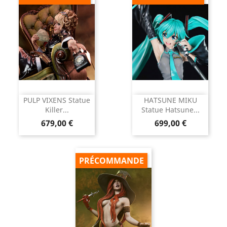
PULP VIXENS Statue
HATSUNE MIKU
Killer...
Statue Hatsune...
Prix
Prix
679,00 €
699,00 €
PRÉCOMMANDE