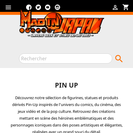
Facebook
Twitter
YouTube
Instagram
shopping_cart



PIN UP
Découvrez notre sélection de
figurines
,
statues
et produits
dérivés
Pin-Up
inspirés de l'univers du comics, du cinéma, des
jeux vidéo et de la pop culture. Retrouvez des créations
mettant en scène des héroïnes emblématiques et des
personnages iconiques dans des poses artistiques et élégantes,
réalisées avec un grand souci du détail.