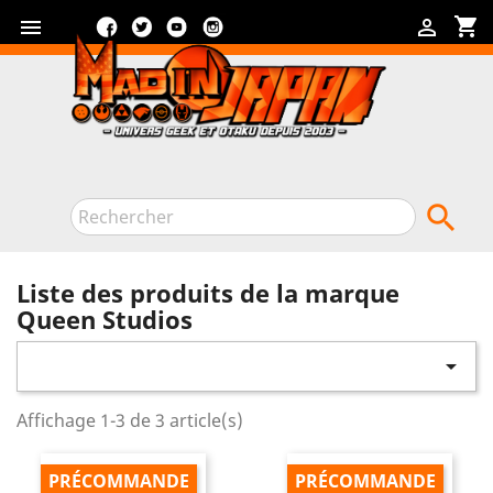
Facebook
Twitter
YouTube
Instagram
shopping_cart



Liste des produits de la marque
Queen Studios

Affichage 1-3 de 3 article(s)
PRÉCOMMANDE
PRÉCOMMANDE