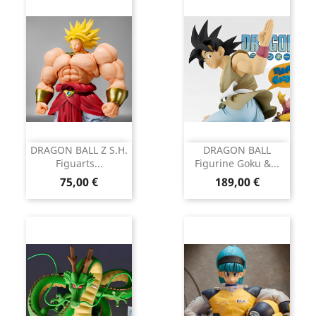
DRAGON BALL Z S.H.
DRAGON BALL
Figuarts...
Figurine Goku &...
Prix
Prix
75,00 €
189,00 €