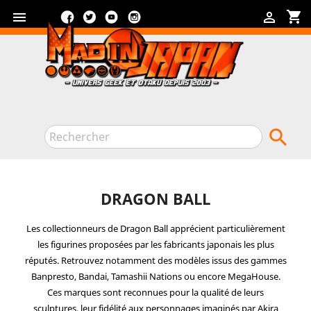
Facebook
Twitter
YouTube
Instagram
shopping_cart



DRAGON BALL
Les collectionneurs de
Dragon Ball
apprécient particulièrement
les
figurines
proposées par les fabricants japonais les plus
réputés. Retrouvez notamment des modèles issus des gammes
Banpresto
,
Bandai
,
Tamashii Nations
ou encore
MegaHouse.
Ces marques sont reconnues pour la qualité de leurs
sculptures, leur fidélité aux personnages imaginés par
Akira