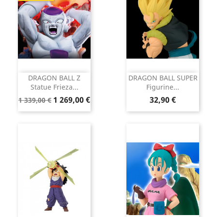
DRAGON BALL Z
DRAGON BALL SUPER
Statue Frieza...
Figurine...
Prix
Prix
Prix
1 269,00 €
32,90 €
1 339,00 €
de
base