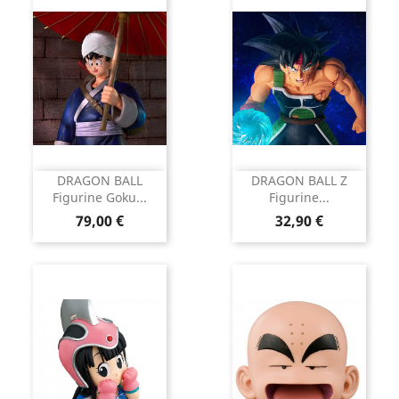
DRAGON BALL
DRAGON BALL Z
Figurine Goku...
Figurine...
Prix
Prix
79,00 €
32,90 €