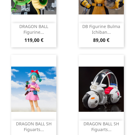
DRAGON BALL
DB Figurine Bulma
Figurine...
Ichiban...
Prix
Prix
119,00 €
89,00 €
DRAGON BALL SH
DRAGON BALL SH
Figuarts...
Figuarts...