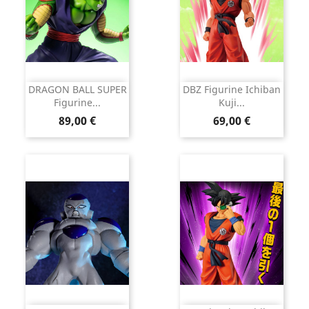
DRAGON BALL SUPER
DBZ Figurine Ichiban
Figurine...
Kuji...
Prix
Prix
89,00 €
69,00 €