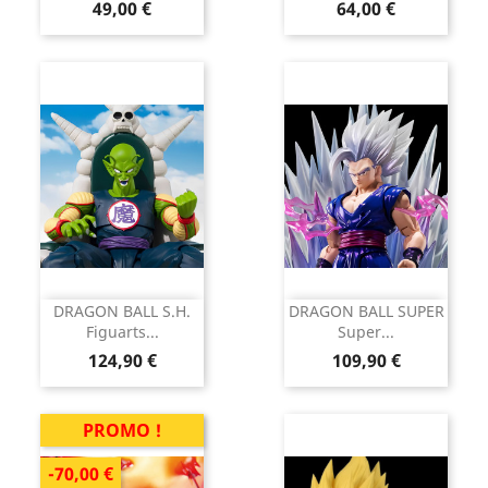
Prix
Prix
49,00 €
64,00 €
DRAGON BALL S.H.
DRAGON BALL SUPER
Figuarts...
Super...
Prix
Prix
124,90 €
109,90 €
PROMO !
-70,00 €