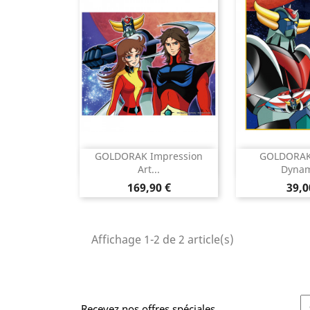
GOLDORAK Impression
GOLDORAK 


Aperçu rapide
Aperç
Art...
Dynami
Prix
Prix
169,90 €
39,0
Affichage 1-2 de 2 article(s)
Recevez nos offres spéciales