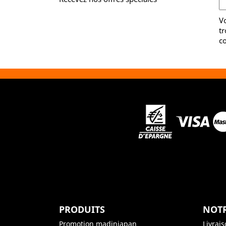
V
tr
co
PRODUITS
NOTR
Promotion madinjapan
Livrai