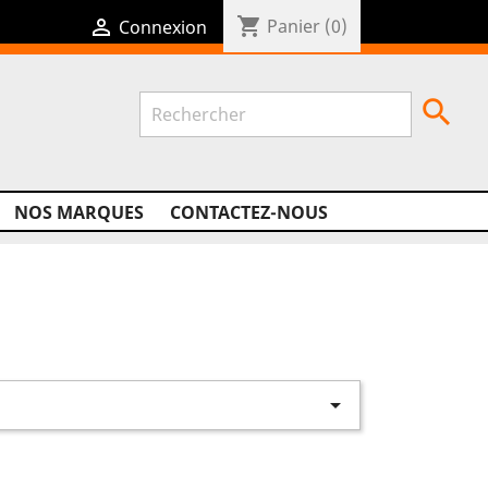
shopping_cart

Panier
(0)
Connexion

NOS MARQUES
CONTACTEZ-NOUS
