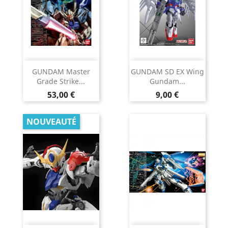
GUNDAM Master
GUNDAM SD EX Wing
Grade Strike...
Gundam...
Prix
Prix
53,00 €
9,00 €
NOUVEAUTÉ