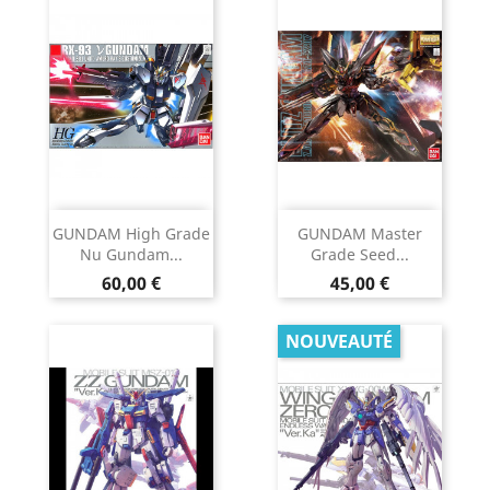
GUNDAM High Grade
GUNDAM Master
Nu Gundam...
Grade Seed...
Prix
Prix
60,00 €
45,00 €
NOUVEAUTÉ