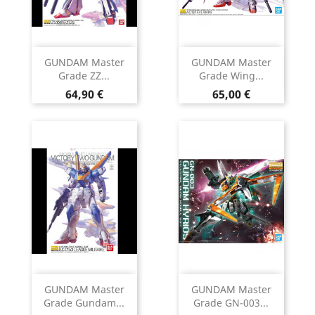
GUNDAM Master
GUNDAM Master
Grade ZZ...
Grade Wing...
Prix
Prix
64,90 €
65,00 €
GUNDAM Master
GUNDAM Master
Grade Gundam...
Grade GN-003...