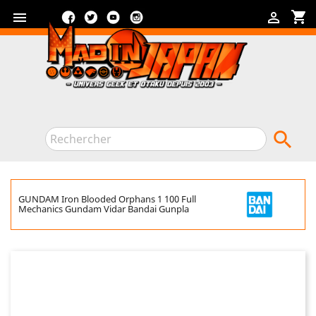
Facebook
Twitter
YouTube
Instagram
shopping_cart



GUNDAM Iron Blooded Orphans 1 100 Full
Mechanics Gundam Vidar Bandai Gunpla