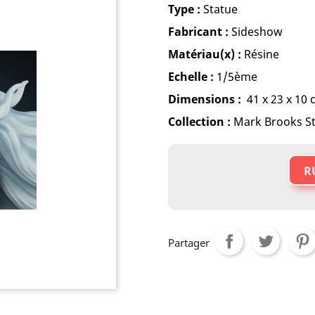
Type :
Statue
Fabricant :
Sideshow
Matériau(x) :
Résine
Echelle :
1/5ème
Dimensions :
41 x 23 x 10
Collection :
Mark Brooks S
R
Partager