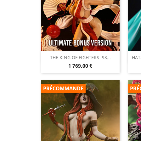

THE KING OF FIGHTERS '98...
HAT
Aperçu rapide
Prix
1 769,00 €
PRÉCOMMANDE
PRÉ