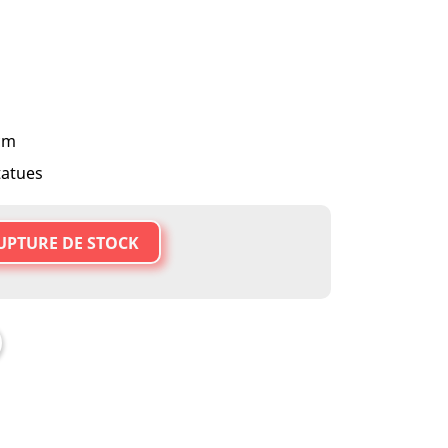
 cm
tatues
UPTURE DE STOCK