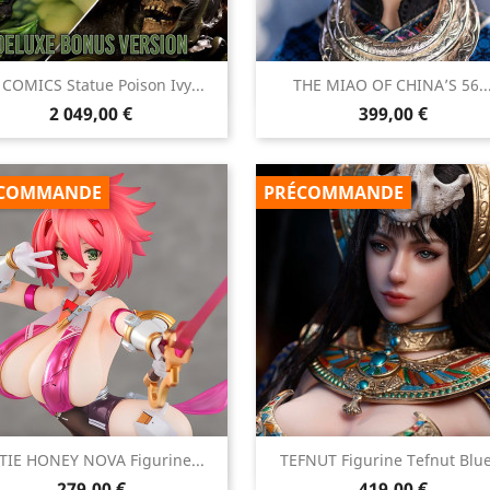


COMICS Statue Poison Ivy...
THE MIAO OF CHINA’S 56..
Aperçu rapide
Aperçu rapide
Prix
Prix
2 049,00 €
399,00 €
COMMANDE
PRÉCOMMANDE


TIE HONEY NOVA Figurine...
TEFNUT Figurine Tefnut Blue
Aperçu rapide
Aperçu rapide
Prix
Prix
279,00 €
419,00 €