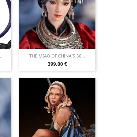

..
THE MIAO OF CHINA’S 56...
Aperçu rapide
Prix
399,00 €