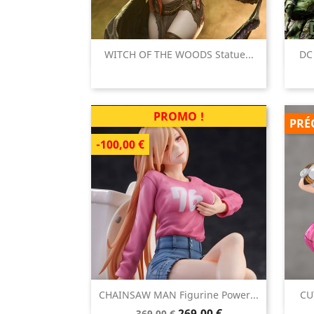

WITCH OF THE WOODS Statue...
DC 
Aperçu rapide
PROMO !
PRÉ
-100,00 €

CHAINSAW MAN Figurine Power...
CU
Aperçu rapide
Prix
Prix
269,00 €
369,00 €