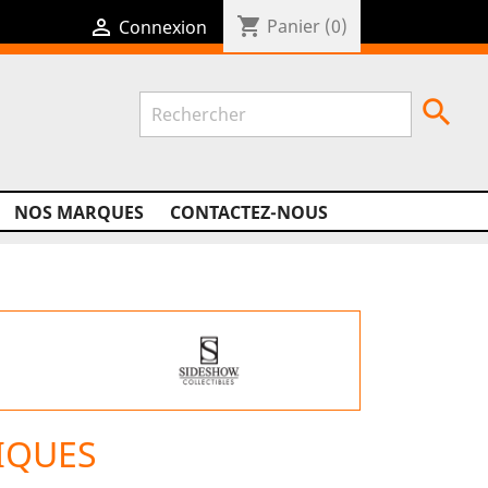
shopping_cart

Panier
(0)
Connexion

NOS MARQUES
CONTACTEZ-NOUS
IQUES