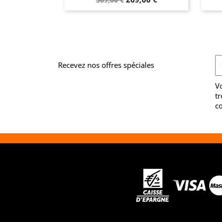
de
base
Recevez nos offres spéciales
V
tr
co