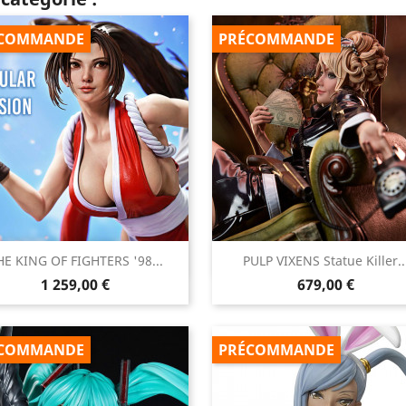
COMMANDE
PRÉCOMMANDE


HE KING OF FIGHTERS '98...
PULP VIXENS Statue Killer..
Aperçu rapide
Aperçu rapide
Prix
Prix
1 259,00 €
679,00 €
COMMANDE
PRÉCOMMANDE