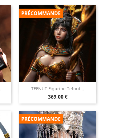
PRÉCOMMANDE

.
TEFNUT Figurine Tefnut...
Aperçu rapide
Prix
369,00 €
PRÉCOMMANDE