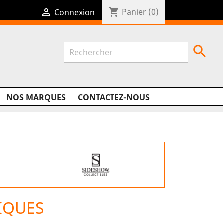
shopping_cart

Panier
(0)
Connexion

NOS MARQUES
CONTACTEZ-NOUS
IQUES