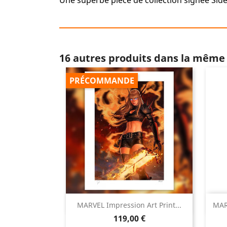
Une superbe pièce de collection signée Sid
16 autres produits dans la même 
PRÉCOMMANDE

MARVEL Impression Art Print...
MAR
Aperçu rapide
Prix
119,00 €