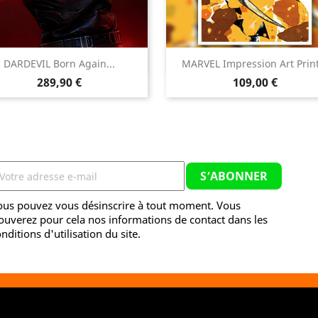


DARDEVIL Born Again...
MARVEL Impression Art Print
Aperçu rapide
Aperçu rapide
Prix
Prix
289,90 €
109,00 €
ous pouvez vous désinscrire à tout moment. Vous
ouverez pour cela nos informations de contact dans les
nditions d'utilisation du site.