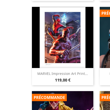
PRÉ

MARVEL Impression Art Print...
Aperçu rapide
Prix
119,00 €
PRÉCOMMANDE
PRÉ