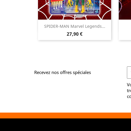

SPIDER-MAN Marvel Legends...
Aperçu rapide
Prix
27,90 €
Recevez nos offres spéciales
V
tr
co