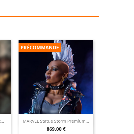
PRÉCOMMANDE

...
MARVEL Statue Storm Premium...
Aperçu rapide
Prix
869,00 €