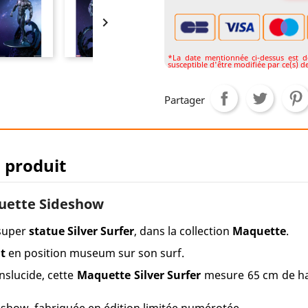

*La date mentionnée ci-dessus est don
susceptible d'être modifiée par ce(s) de
Partager
u produit
quette Sideshow
super
statue Silver Surfer
, dans la collection
Maquette
.
t
en position museum sur son surf.
nslucide, cette
Maquette Silver Surfer
mesure 65 cm de ha