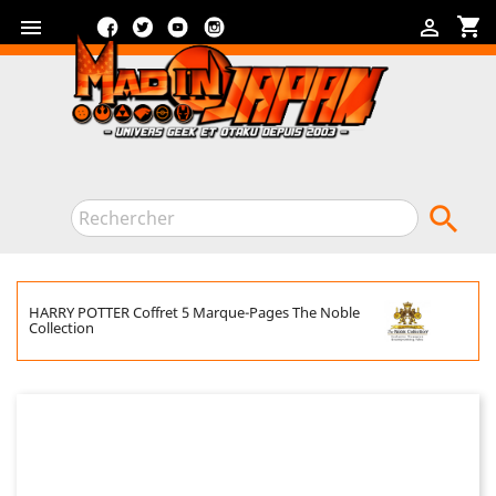
Facebook
Twitter
YouTube
Instagram
shopping_cart



HARRY POTTER Coffret 5 Marque-Pages The Noble
Collection