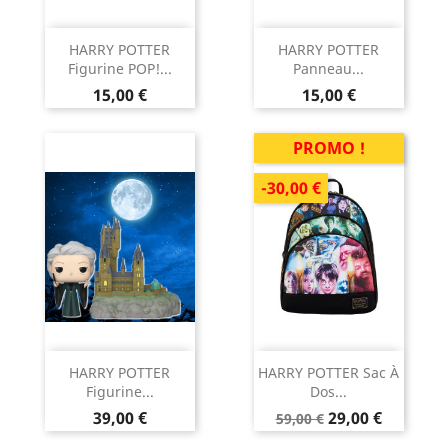
HARRY POTTER
HARRY POTTER
Figurine POP!...
Panneau...
Prix
Prix
15,00 €
15,00 €
PROMO !
-30,00 €
HARRY POTTER
HARRY POTTER Sac À
Figurine...
Dos...
Prix
Prix
Prix
39,00 €
29,00 €
59,00 €
de