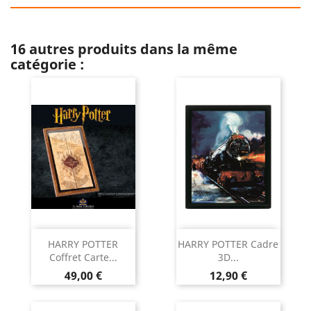
16 autres produits dans la même
catégorie :
HARRY POTTER
HARRY POTTER Cadre
Coffret Carte...
3D...
Prix
Prix
49,00 €
12,90 €