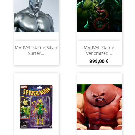
MARVEL Statue Silver
MARVEL Statue
Surfer...
Venomized...
Prix
999,00 €