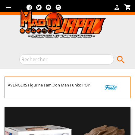
Facebook
Twitter
YouTube
Instagram
shopping_cart



AVENGERS Figurine I am Iron Man Funko POP!