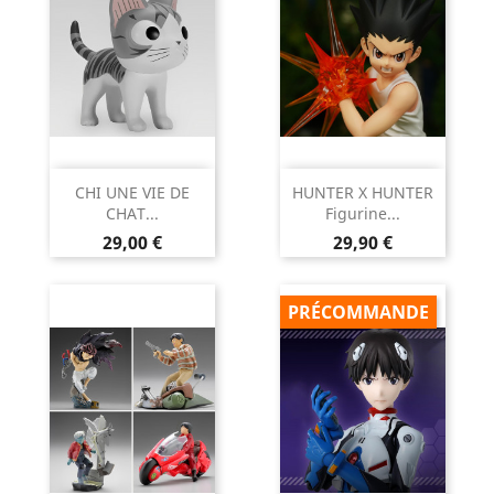
CHI UNE VIE DE
HUNTER X HUNTER
CHAT...
Figurine...
Prix
Prix
29,00 €
29,90 €
PRÉCOMMANDE