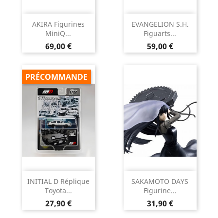
AKIRA Figurines
EVANGELION S.H.
MiniQ...
Figuarts...
Prix
Prix
69,00 €
59,00 €
PRÉCOMMANDE
INITIAL D Réplique
SAKAMOTO DAYS
Toyota...
Figurine...
Prix
Prix
27,90 €
31,90 €