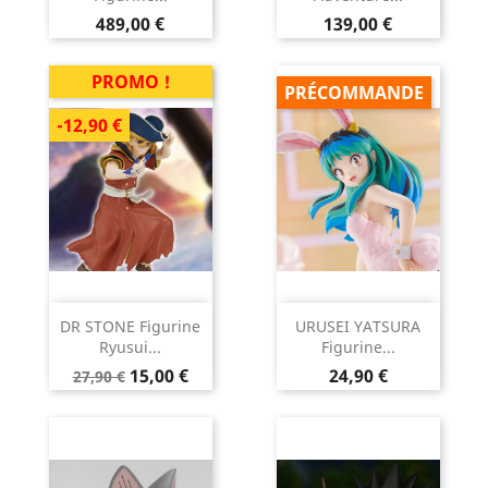
Prix
Prix
489,00 €
139,00 €
PROMO !
PRÉCOMMANDE
-12,90 €
DR STONE Figurine
URUSEI YATSURA
Ryusui...
Figurine...
Prix
Prix
Prix
15,00 €
24,90 €
27,90 €
de
base