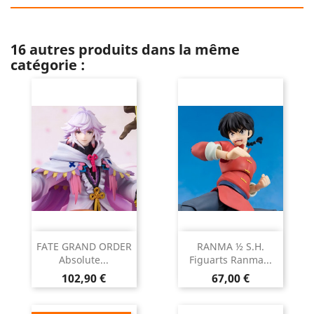
16 autres produits dans la même
catégorie :
FATE GRAND ORDER
RANMA ½ S.H.
Absolute...
Figuarts Ranma...
Prix
Prix
102,90 €
67,00 €