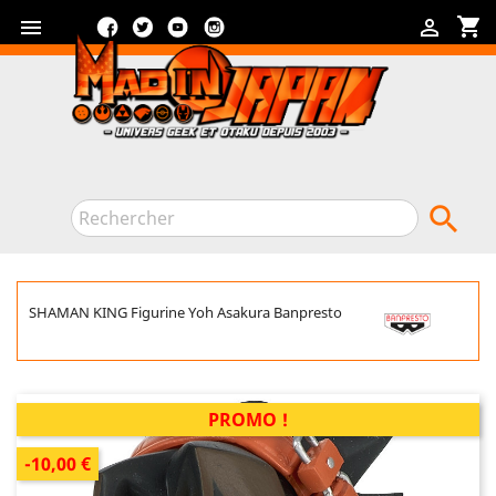
Facebook
Twitter
YouTube
Instagram
shopping_cart



SHAMAN KING Figurine Yoh Asakura Banpresto
PROMO !
-10,00 €