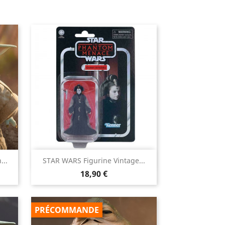

...
STAR WARS Figurine Vintage...
Aperçu rapide
Prix
18,90 €
PRÉCOMMANDE