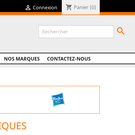
shopping_cart

Panier
(0)
Connexion

NOS MARQUES
CONTACTEZ-NOUS
IQUES