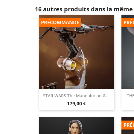
16 autres produits dans la même 
PRÉCOMMANDE
PRÉ

STAR WARS The Mandalorian &...
TH
Aperçu rapide
Prix
179,00 €
PRÉ