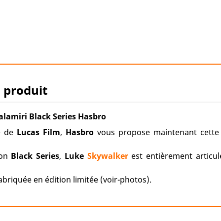
u produit
lamiri Black Series Hasbro
e de
Lucas Film
,
Hasbro
vous propose maintenant cett
ion
Black Series
,
Luke
Skywalker
est entièrement articul
briquée en édition limitée (voir-photos).