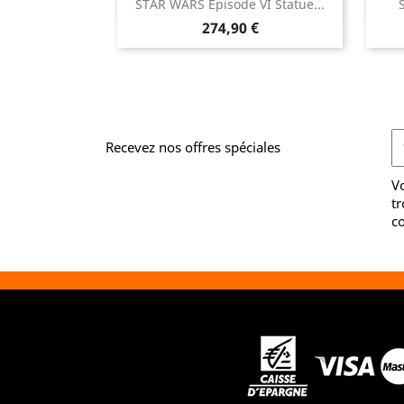

STAR WARS Episode VI Statue...
Aperçu rapide
Prix
274,90 €
Recevez nos offres spéciales
V
tr
co