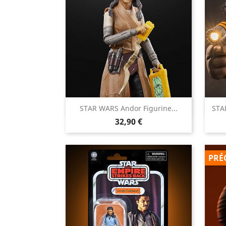

STAR WARS Andor Figurine...
STA
Aperçu rapide
Prix
32,90 €
PRÉ