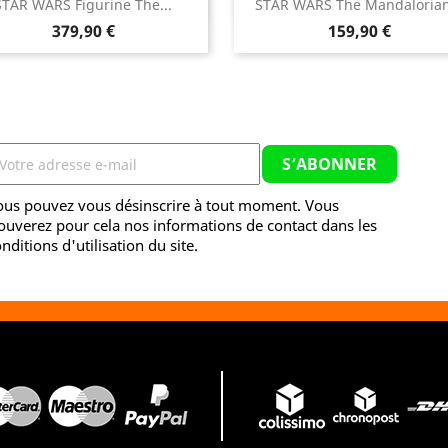


STAR WARS Figurine The...
STAR WARS The Mandalorian
Aperçu rapide
Aperçu rapide
Prix
Prix
379,90 €
159,90 €
ous pouvez vous désinscrire à tout moment. Vous
ouverez pour cela nos informations de contact dans les
nditions d'utilisation du site.