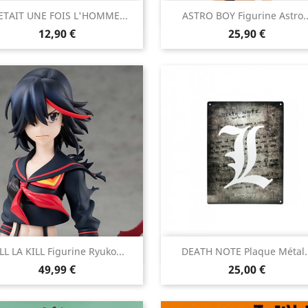


 ETAIT UNE FOIS L'HOMME...
ASTRO BOY Figurine Astro..
Aperçu rapide
Aperçu rapide
Prix
Prix
12,90 €
25,90 €


LL LA KILL Figurine Ryuko...
DEATH NOTE Plaque Métal..
Aperçu rapide
Aperçu rapide
Prix
Prix
49,99 €
25,00 €