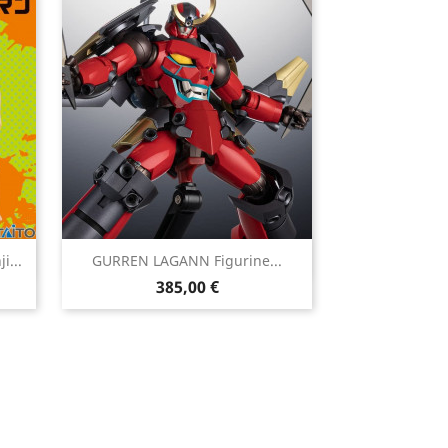

...
GURREN LAGANN Figurine...
Aperçu rapide
Prix
385,00 €