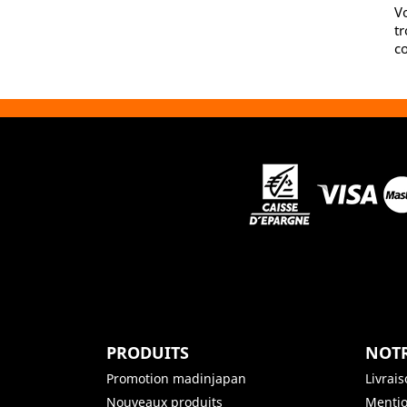
V
tr
co
PRODUITS
NOTR
Promotion madinjapan
Livrai
Nouveaux produits
Mentio