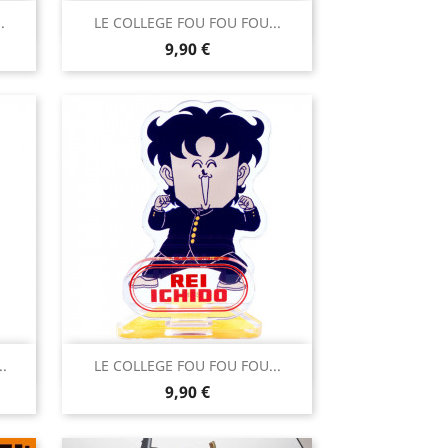

.
LE COLLEGE FOU FOU FOU...
Aperçu rapide
Prix
9,90 €

.
LE COLLEGE FOU FOU FOU...
Aperçu rapide
Prix
9,90 €