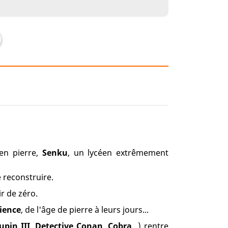
n pierre,
Senku
, un lycéen extrêmement
 reconstruire.
ir de zéro.
ience
, de l'âge de pierre à leurs jours...
upin III
,
Detective Conan
,
Cobra
...) rentre