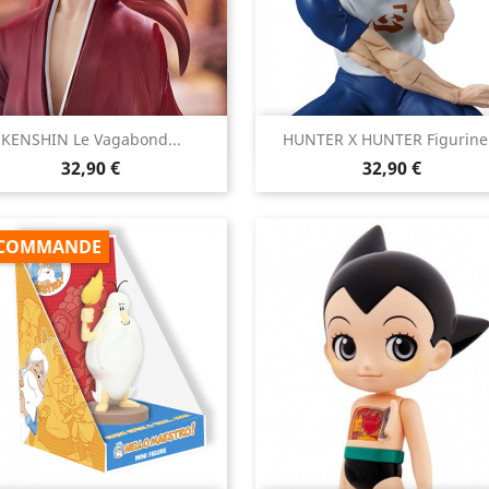


KENSHIN Le Vagabond...
HUNTER X HUNTER Figurine.
Aperçu rapide
Aperçu rapide
Prix
Prix
32,90 €
32,90 €
COMMANDE