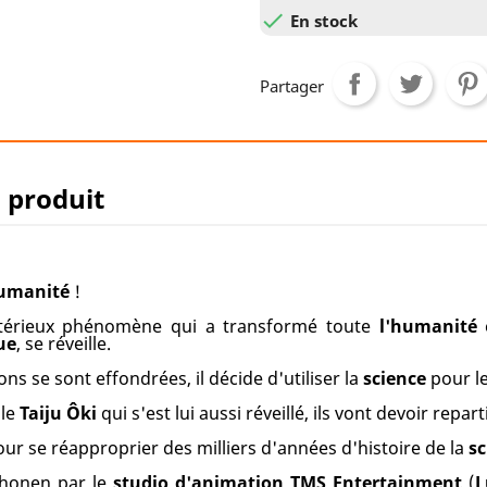

En stock
Partager
u produit
humanité
!
ystérieux phénomène qui a transformé toute
l'humanité
e
ue
, se réveille.
ons se sont effondrées, il décide d'utiliser la
science
pour le
ble
Taiju Ôki
qui s'est lui aussi réveillé, ils vont devoir repart
r se réapproprier des milliers d'années d'histoire de la
sc
shonen par le
studio d'animation TMS Entertainment
(
L