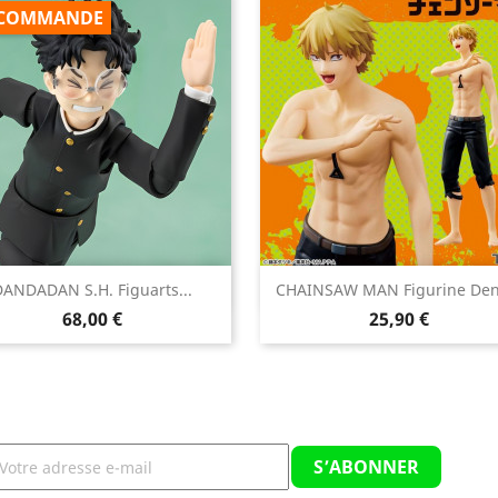
COMMANDE


DANDADAN S.H. Figuarts...
CHAINSAW MAN Figurine Denji
Aperçu rapide
Aperçu rapide
Prix
Prix
68,00 €
25,90 €