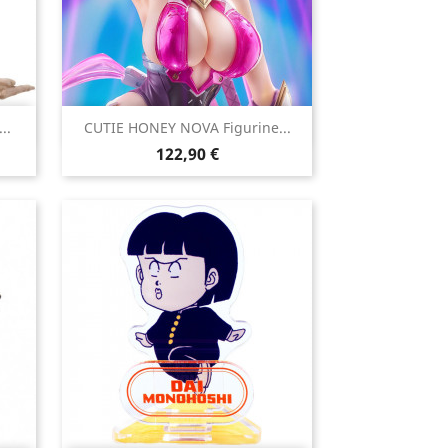

..
CUTIE HONEY NOVA Figurine...
Aperçu rapide
Prix
122,90 €