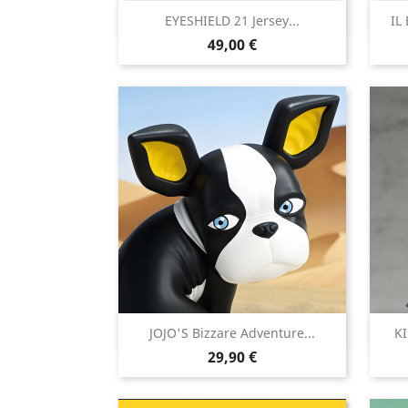

EYESHIELD 21 Jersey...
IL
Aperçu rapide
Prix
49,00 €

JOJO'S Bizzare Adventure...
KI
Aperçu rapide
Prix
29,90 €