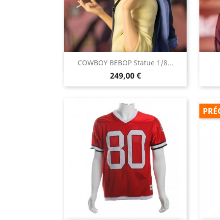

COWBOY BEBOP Statue 1/8...
Aperçu rapide
Prix
249,00 €
PRÉ