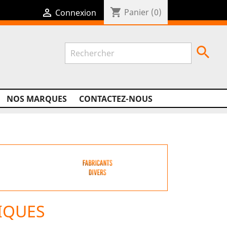
shopping_cart

Panier
(0)
Connexion

NOS MARQUES
CONTACTEZ-NOUS
IQUES