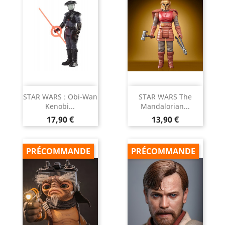
STAR WARS : Obi-Wan
STAR WARS The
Kenobi...
Mandalorian...
Prix
Prix
17,90 €
13,90 €
PRÉCOMMANDE
PRÉCOMMANDE