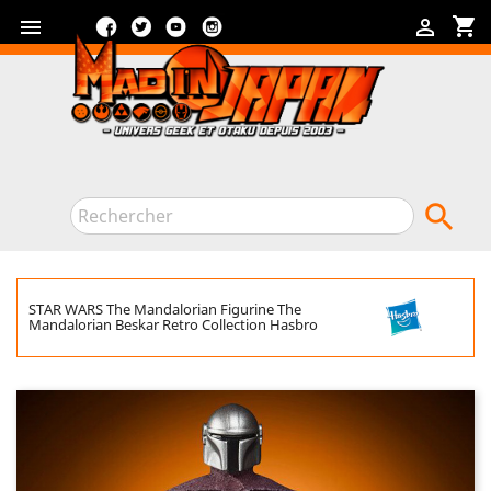
Facebook
Twitter
YouTube
Instagram
shopping_cart



STAR WARS The Mandalorian Figurine The
Mandalorian Beskar Retro Collection Hasbro