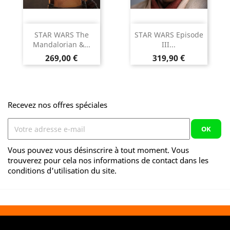
STAR WARS The
STAR WARS Episode
Mandalorian &...
III...
Prix
Prix
269,00 €
319,90 €
Recevez nos offres spéciales
Vous pouvez vous désinscrire à tout moment. Vous
trouverez pour cela nos informations de contact dans les
conditions d'utilisation du site.