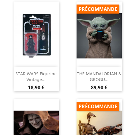
PRÉCOMMANDE
STAR WARS Figurine
THE MANDALORIAN &
Vintage...
GROGU...
Prix
Prix
18,90 €
89,90 €
PRÉCOMMANDE