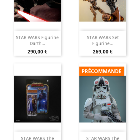
STAR WARS Figurine
STAR WARS Set
Darth...
Figurine...
Prix
Prix
290,00 €
269,00 €
PRÉCOMMANDE
STAR WARS The
STAR WARS The