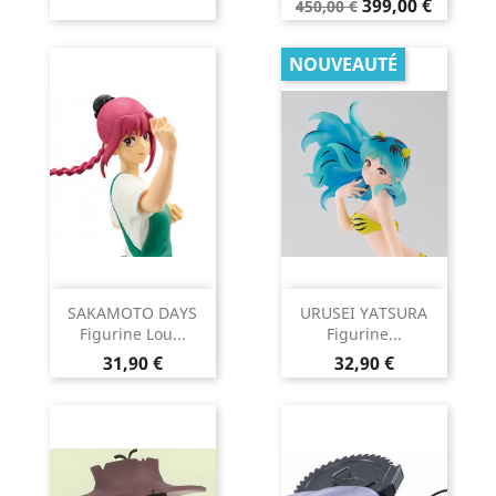
Prix
Prix
399,00 €
450,00 €
de
base
NOUVEAUTÉ
SAKAMOTO DAYS
URUSEI YATSURA
Figurine Lou...
Figurine...
Prix
Prix
31,90 €
32,90 €