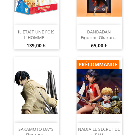
IL ETAIT UNE FOIS
DANDADAN
L'HOMME...
Figurine Okarun...
Prix
Prix
139,00 €
65,00 €
PRÉCOMMANDE
SAKAMOTO DAYS
NADIA LE SECRET DE
Figurine...
L'EAU...