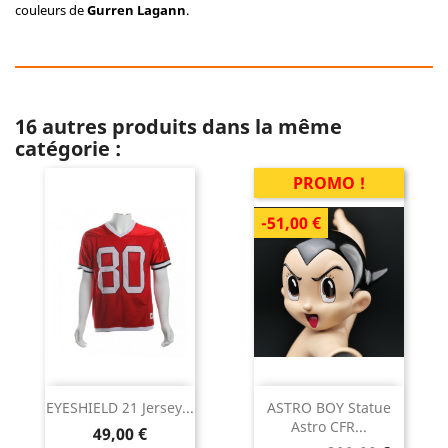
couleurs de
Gurren Lagann
.
16 autres produits dans la même
catégorie :
PROMO !
-51,00 €
EYESHIELD 21 Jersey...
ASTRO BOY Statue
Astro CFR...
Prix
49,00 €