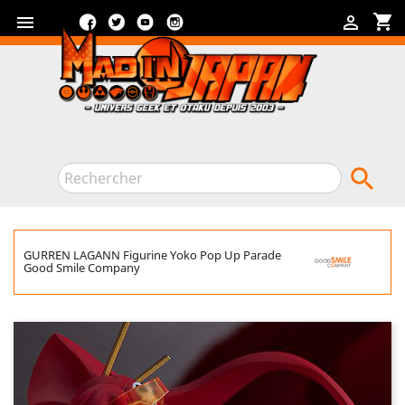
Facebook
Twitter
YouTube
Instagram
shopping_cart



GURREN LAGANN Figurine Yoko Pop Up Parade
Good Smile Company