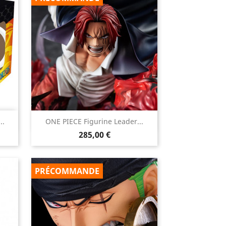

..
ONE PIECE Figurine Leader...
Aperçu rapide
Prix
285,00 €
PRÉCOMMANDE