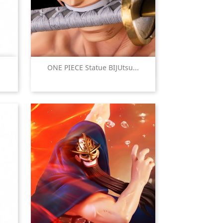

ONE PIECE Statue BIJUtsu...
Aperçu rapide