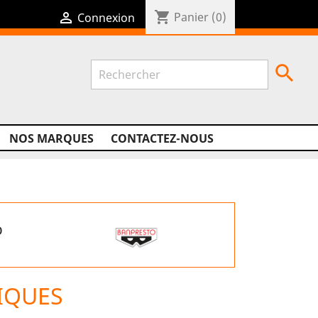
shopping_cart

Panier
(0)
Connexion

NOS MARQUES
CONTACTEZ-NOUS
o
IQUES