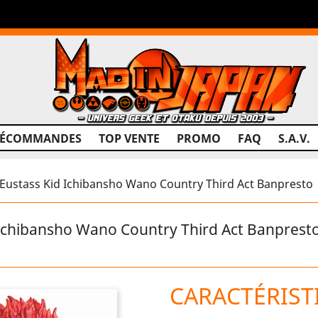
RÉCOMMANDES
TOP VENTE
PROMO
FAQ
S.A.V.
 Eustass Kid Ichibansho Wano Country Third Act Banpresto
 Ichibansho Wano Country Third Act Banprest
CARACTÉRIST