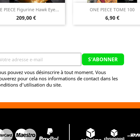


 PIECE Figurine Hawk Eye...
ONE PIECE TOME 100
Aperçu rapide
Aperçu rapide
Prix
Prix
209,00 €
6,90 €
ous pouvez vous désinscrire à tout moment. Vous
ouverez pour cela nos informations de contact dans les
nditions d'utilisation du site.