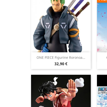

ONE PIECE Figurine Roronoa...
Aperçu rapide
Prix
32,90 €