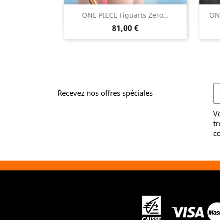

ONE PIECE Figuarts Zero...
ONE
Aperçu rapide
Prix
81,00 €
Recevez nos offres spéciales
V
tr
co