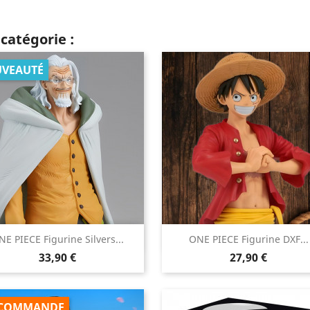
catégorie :
VEAUTÉ


NE PIECE Figurine Silvers...
ONE PIECE Figurine DXF...
Aperçu rapide
Aperçu rapide
Prix
Prix
33,90 €
27,90 €
COMMANDE