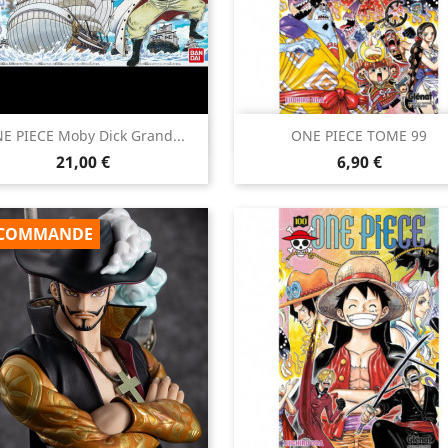


E PIECE Moby Dick Grand...
ONE PIECE TOME 99
Aperçu rapide
Aperçu rapide
Prix
Prix
21,00 €
6,90 €
COMMANDE