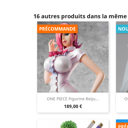
16 autres produits dans la même 
PRÉCOMMANDE
NOU

ONE PIECE Figurine Reiju...
O
Aperçu rapide
Prix
189,00 €
PRÉ