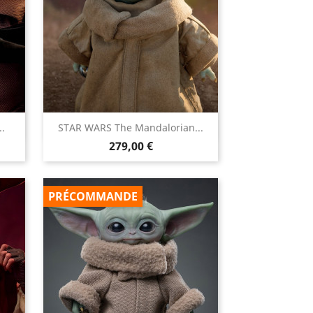

.
STAR WARS The Mandalorian...
Aperçu rapide
Prix
279,00 €
PRÉCOMMANDE