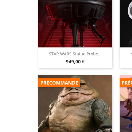

STAR WARS Statue Probe...
Aperçu rapide
Prix
949,00 €
PRÉCOMMANDE
PRÉ