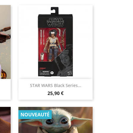

STAR WARS Black Series...
Aperçu rapide
Prix
25,90 €
NOUVEAUTÉ