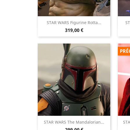

STAR WARS Figurine Rotta...
ST
Aperçu rapide
Prix
319,00 €
PRÉ

STAR WARS The Mandalorian...
STA
Aperçu rapide
Prix
299,00 €