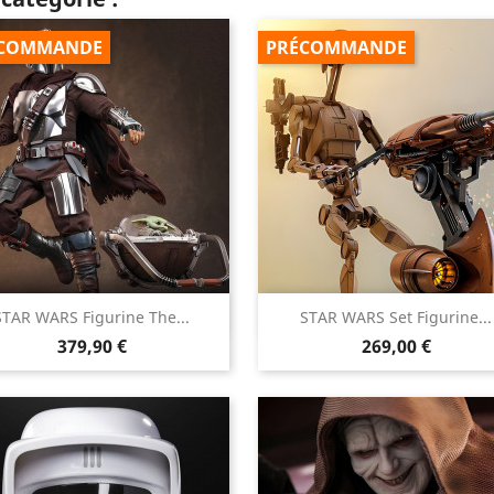
COMMANDE
PRÉCOMMANDE


STAR WARS Figurine The...
STAR WARS Set Figurine...
Aperçu rapide
Aperçu rapide
Prix
Prix
379,90 €
269,00 €