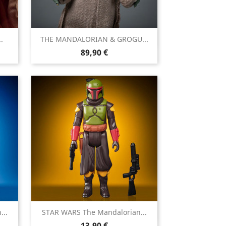

.
THE MANDALORIAN & GROGU...
Aperçu rapide
Prix
89,90 €

...
STAR WARS The Mandalorian...
Aperçu rapide
Prix
13,90 €