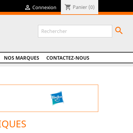
shopping_cart

Panier
(0)
Connexion

NOS MARQUES
CONTACTEZ-NOUS
IQUES