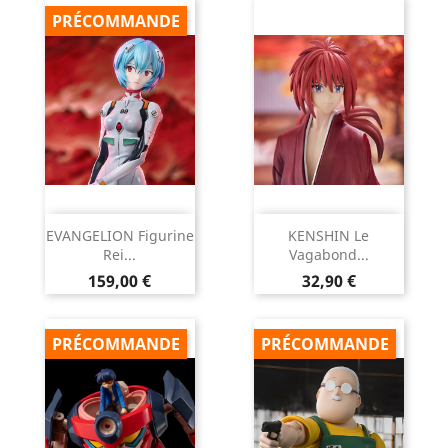
PRÉCOMMANDE
EVANGELION Figurine
KENSHIN Le
Rei...
Vagabond...
Prix
Prix
159,00 €
32,90 €
PRÉCOMMANDE
PRÉCOMMANDE