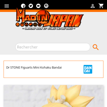
Facebook
Twitter
YouTube
Instagram
shopping_cart



Dr STONE Figuarts Mini Kohaku Bandai