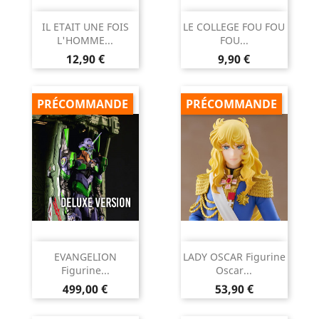
IL ETAIT UNE FOIS
LE COLLEGE FOU FOU
L'HOMME...
FOU...
Prix
Prix
12,90 €
9,90 €
PRÉCOMMANDE
PRÉCOMMANDE
EVANGELION
LADY OSCAR Figurine
Figurine...
Oscar...
Prix
Prix
499,00 €
53,90 €