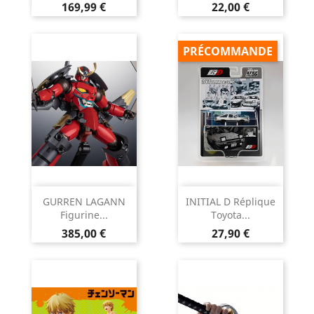
Prix
Prix
169,99 €
22,00 €
PRÉCOMMANDE
GURREN LAGANN
INITIAL D Réplique
Figurine...
Toyota...
Prix
Prix
385,00 €
27,90 €