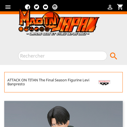
Facebook
Twitter
YouTube
Instagram
shopping_cart



ATTACK ON TITAN The Final Season Figurine Levi
Banpresto