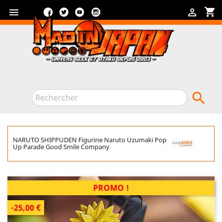
Facebook
Twitter
YouTube
Instagram
shopping_cart



NARUTO SHIPPUDEN Figurine Naruto Uzumaki Pop
Up Parade Good Smile Company
PROMO !
-25,00 €