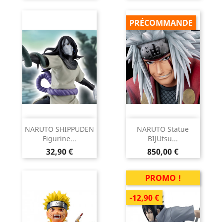
de
base
PRÉCOMMANDE
NARUTO SHIPPUDEN
NARUTO Statue
Figurine...
BIJUtsu...
Prix
Prix
32,90 €
850,00 €
PROMO !
-12,90 €