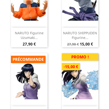
NARUTO Figurine
NARUTO SHIPPUDEN
Uzumaki...
Figurine...
Prix
Prix
Prix
27,90 €
15,00 €
27,90 €
de
base
PROMO !
PRÉCOMMANDE
-15,00 €