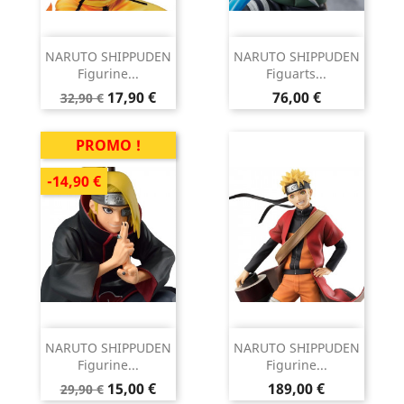
NARUTO SHIPPUDEN
NARUTO SHIPPUDEN
Figurine...
Figuarts...
Prix
Prix
Prix
17,90 €
76,00 €
32,90 €
de
base
PROMO !
-14,90 €
NARUTO SHIPPUDEN
NARUTO SHIPPUDEN
Figurine...
Figurine...
Prix
Prix
Prix
15,00 €
189,00 €
29,90 €