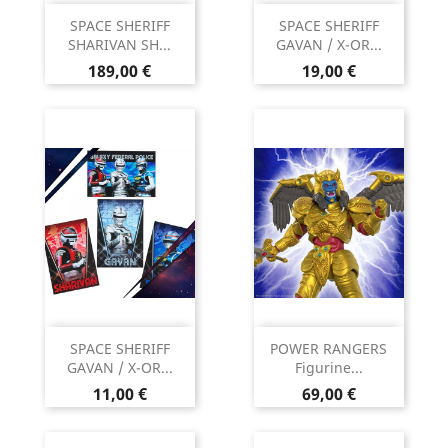
SPACE SHERIFF
SPACE SHERIFF
SHARIVAN SH...
GAVAN / X-OR...
Prix
Prix
189,00 €
19,00 €
SPACE SHERIFF
POWER RANGERS
GAVAN / X-OR...
Figurine...
Prix
Prix
11,00 €
69,00 €