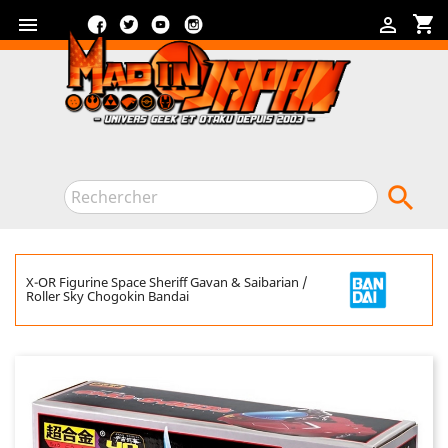
Facebook
Twitter
YouTube
Instagram
shopping_cart



X-OR Figurine Space Sheriff Gavan & Saibarian /
Roller Sky Chogokin Bandai