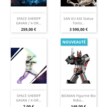
SPACE SHERIFF
SAN KU KAI Statue
GAVAN / X-OR...
Tonto...
Prix
Prix
259,00 €
3 590,00 €
NOUVEAUTÉ
SPACE SHERIFF
BIOMAN Figurine Bio
GAVAN / X-OR...
Robo...
Prix
Prix
7,00 €
149,00 €