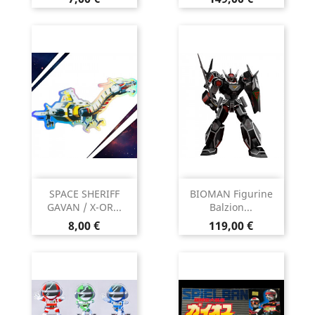
SPACE SHERIFF
BIOMAN Figurine
GAVAN / X-OR...
Balzion...
Prix
Prix
8,00 €
119,00 €