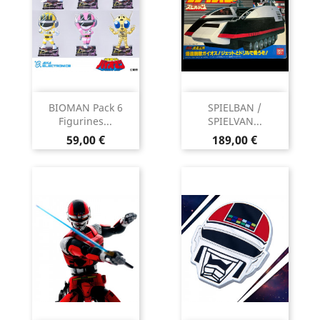
BIOMAN Pack 6
SPIELBAN /
Figurines...
SPIELVAN...
Prix
Prix
59,00 €
189,00 €