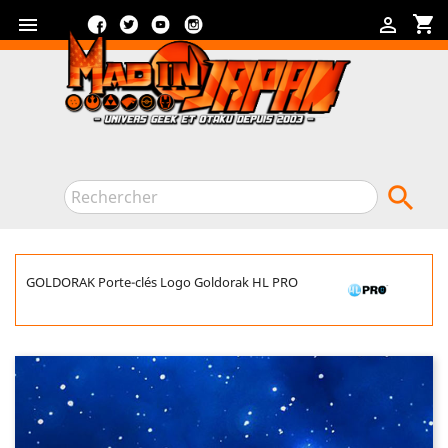
Facebook
Twitter
YouTube
Instagram
shopping_cart



GOLDORAK Porte-clés Logo Goldorak HL PRO