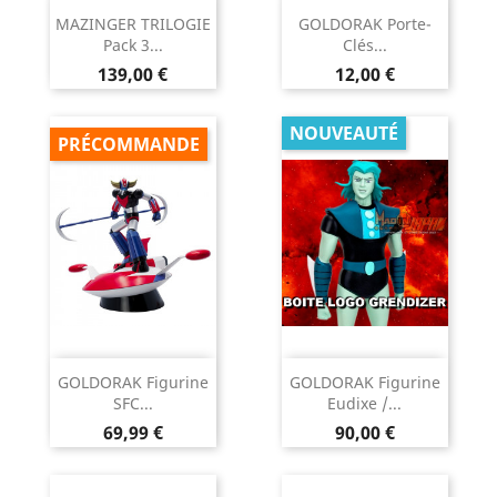
MAZINGER TRILOGIE
GOLDORAK Porte-
Pack 3...
Clés...
Prix
Prix
139,00 €
12,00 €
NOUVEAUTÉ
PRÉCOMMANDE
GOLDORAK Figurine
GOLDORAK Figurine
SFC...
Eudixe /...
Prix
Prix
69,99 €
90,00 €