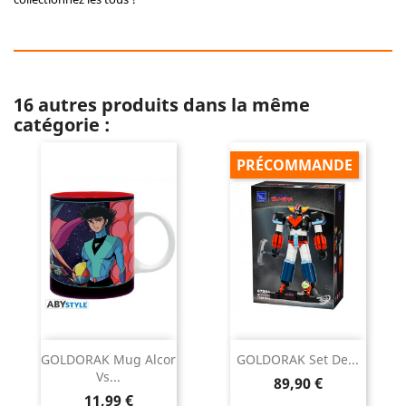
16 autres produits dans la même
catégorie :
PRÉCOMMANDE
GOLDORAK Mug Alcor
GOLDORAK Set De...
Vs...
Prix
89,90 €
Prix
11,99 €