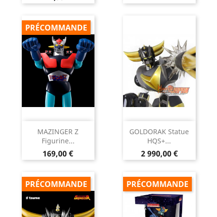
PRÉCOMMANDE
MAZINGER Z
GOLDORAK Statue
Figurine...
HQS+...
Prix
Prix
169,00 €
2 990,00 €
PRÉCOMMANDE
PRÉCOMMANDE