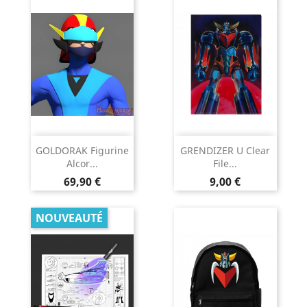
GOLDORAK Figurine
GRENDIZER U Clear
Alcor...
File...
Prix
Prix
69,90 €
9,00 €
NOUVEAUTÉ