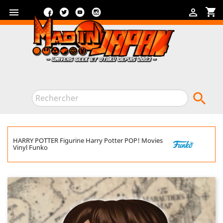
Facebook
Twitter
YouTube
Instagram
shopping_cart



HARRY POTTER Figurine Harry Potter POP! Movies
Vinyl Funko