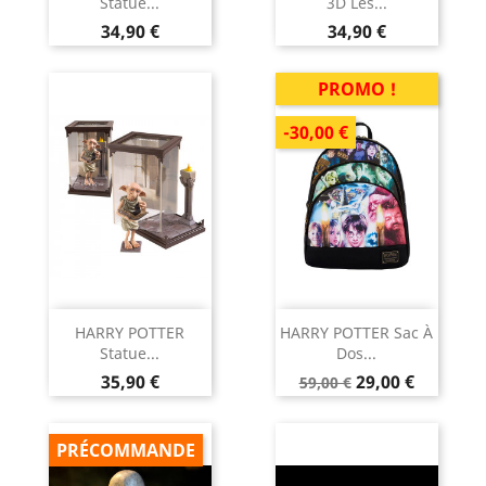
Statue...
3D Les...
Prix
Prix
34,90 €
34,90 €
PROMO !
-30,00 €
HARRY POTTER
HARRY POTTER Sac À
Statue...
Dos...
Prix
Prix
Prix
35,90 €
29,00 €
59,00 €
de
base
PRÉCOMMANDE