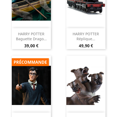
HARRY POTTER
HARRY POTTER
Baguette Drago...
Réplique...
Prix
Prix
39,00 €
49,90 €
PRÉCOMMANDE