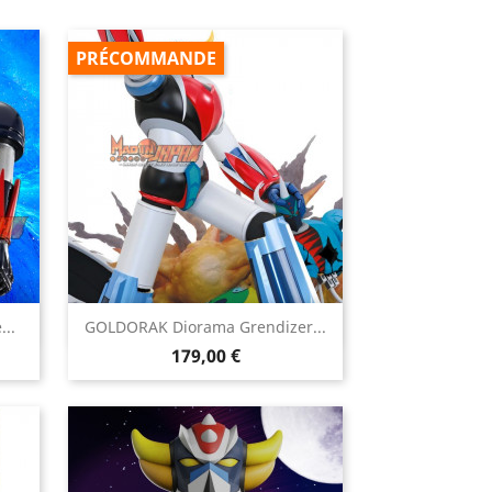
PRÉCOMMANDE

..
GOLDORAK Diorama Grendizer...
Aperçu rapide
Prix
179,00 €