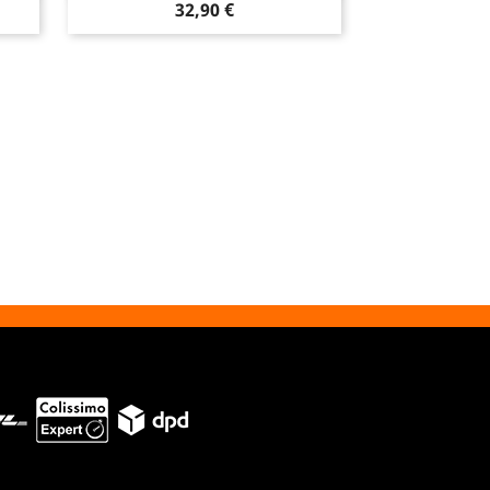
Prix
32,90 €