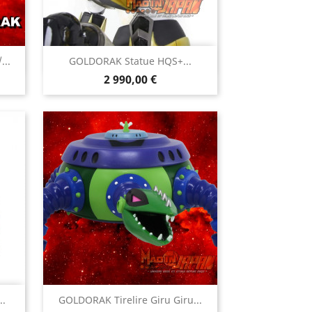

...
GOLDORAK Statue HQS+...
Aperçu rapide
Prix
2 990,00 €

..
GOLDORAK Tirelire Giru Giru...
Aperçu rapide