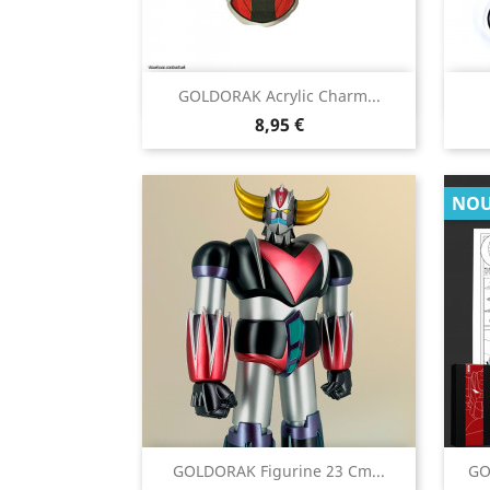

GOLDORAK Acrylic Charm...
Aperçu rapide
Prix
8,95 €
NOU

GOLDORAK Figurine 23 Cm...
GO
Aperçu rapide