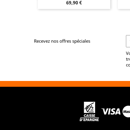
Prix
69,90 €
Recevez nos offres spéciales
V
tr
co