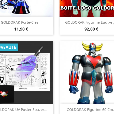


GOLDORAK Porte-Clés...
GOLDORAK Figurine Eudixe /
Aperçu rapide
Aperçu rapide
Prix
Prix
11,90 €
92,00 €
VEAUTÉ


LDORAK UV Poster Spazer...
GOLDORAK Figurine 60 Cm.
Aperçu rapide
Aperçu rapide