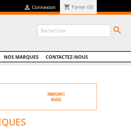
shopping_cart

Panier
(0)
Connexion

NOS MARQUES
CONTACTEZ-NOUS
IQUES