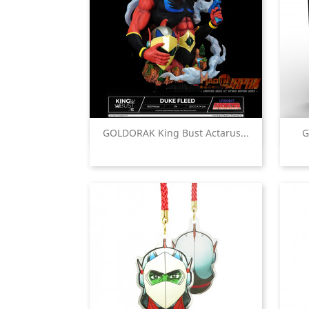

GOLDORAK King Bust Actarus...
G
Aperçu rapide