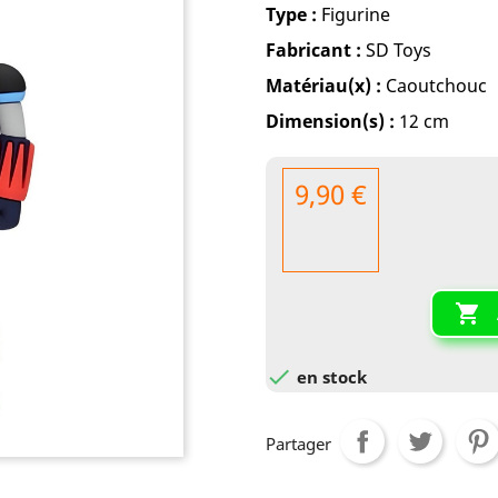
Type :
Figurine
Fabricant :
SD Toys
Matériau(x) :
Caoutchouc
Dimension(s) :
12 cm
9,90 €


en stock
Partager