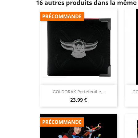
16 autres produits dans la même 
PRÉCOMMANDE

GOLDORAK Portefeuille...
GO
Aperçu rapide
Prix
23,99 €
PRÉCOMMANDE