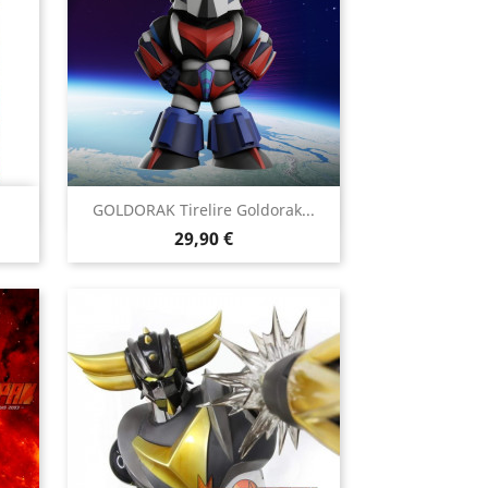

GOLDORAK Tirelire Goldorak...
Aperçu rapide
Prix
29,90 €