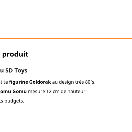
u produit
u SD Toys
tite
figurine Goldorak
au design très 80’s.
 Gomu Gomu
mesure 12 cm de hauteur.
ts budgets.