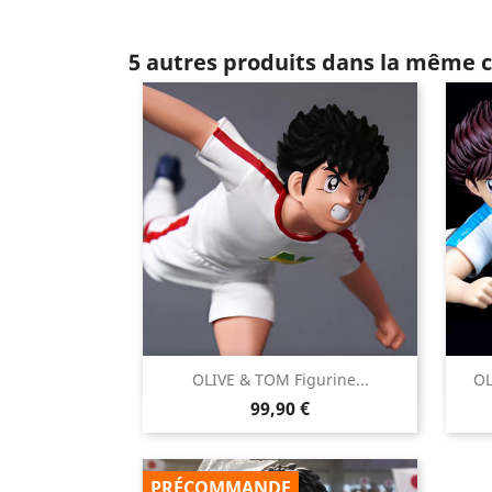
5 autres produits dans la même c

OLIVE & TOM Figurine...
OL
Aperçu rapide
Prix
99,90 €
PRÉCOMMANDE