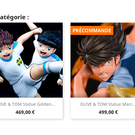
atégorie :
PRÉCOMMANDE


IVE & TOM Statue Golden...
OLIVE & TOM Statue Marc..
Aperçu rapide
Aperçu rapide
Prix
Prix
469,00 €
499,00 €