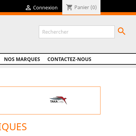
shopping_cart

Panier
(0)
Connexion

NOS MARQUES
CONTACTEZ-NOUS
IQUES