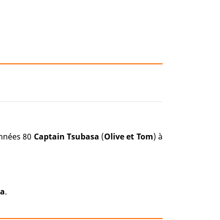
années 80
Captain Tsubasa
(
Olive et Tom
) à
sa
.