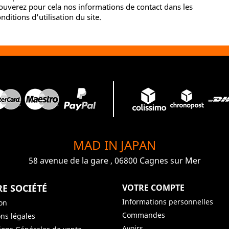
ouverez pour cela nos informations de contact dans les
nditions d'utilisation du site.
MAD IN JAPAN
58 avenue de la gare , 06800 Cagnes sur Mer
E SOCIÉTÉ
VOTRE COMPTE
Informations personnelles
son
Commandes
ns légales
Avoirs