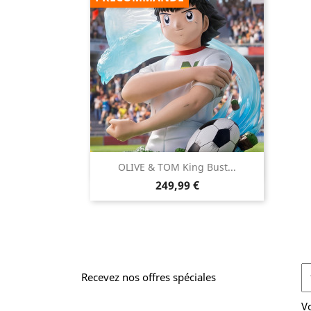

OLIVE & TOM King Bust...
Aperçu rapide
Prix
249,99 €
Recevez nos offres spéciales
V