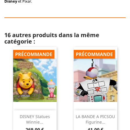
Disney
et Pixar.
16 autres produits dans la même
catégorie :
PRÉCOMMANDE
PRÉCOMMANDE
DISNEY Statues
LA BANDE A PICSOU
Winnie...
Figurine...
Prix
Prix
269,00 €
41,00 €