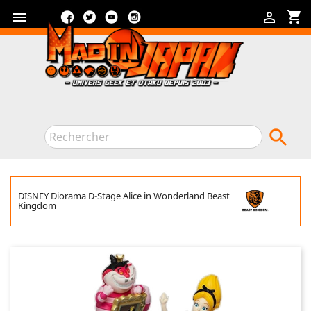
Facebook
Twitter
YouTube
Instagram
shopping_cart



DISNEY Diorama D-Stage Alice in Wonderland Beast
Kingdom