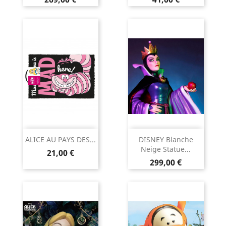
ALICE AU PAYS DES...
DISNEY Blanche
Neige Statue...
Prix
21,00 €
Prix
299,00 €