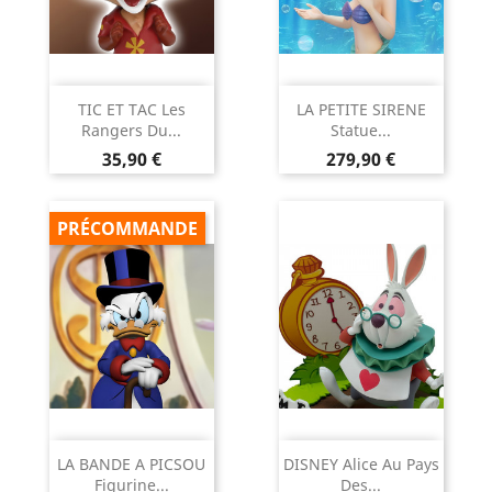
TIC ET TAC Les
LA PETITE SIRENE
Rangers Du...
Statue...
Prix
Prix
35,90 €
279,90 €
PRÉCOMMANDE
LA BANDE A PICSOU
DISNEY Alice Au Pays
Figurine...
Des...