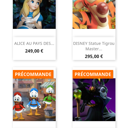
ALICE AU PAYS DES...
DISNEY Statue Tigrou
Master...
Prix
249,00 €
Prix
295,00 €
PRÉCOMMANDE
PRÉCOMMANDE