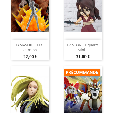
TAMASHII EFFECT
Dr STONE Figuarts
Explosion...
Mini...
Prix
Prix
22,00 €
31,00 €
PRÉCOMMANDE