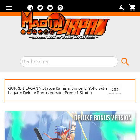
Facebook
Twitter
YouTube
Instagram
shopping_cart



GURREN LAGANN Statue Kamina, Simon & Yoko with
Lagann Deluxe Bonus Version Prime 1 Studio