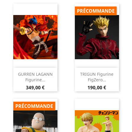
PRÉCOMMANDE
GURREN LAGANN
TRIGUN Figurine
Figurine...
FigZero...
Prix
Prix
349,00 €
190,00 €
PRÉCOMMANDE