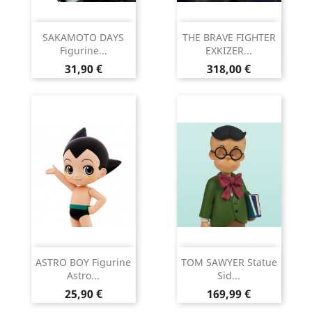
SAKAMOTO DAYS
THE BRAVE FIGHTER
Figurine...
EXKIZER...
Prix
Prix
31,90 €
318,00 €
ASTRO BOY Figurine
TOM SAWYER Statue
Astro...
Sid...
Prix
Prix
25,90 €
169,99 €