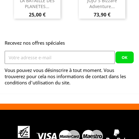
LA BATAILLE DES
JOJO'S Bizzare
PLANETES...
Adventure...
Prix
Prix
25,00 €
73,90 €
Recevez nos offres spéciales
Vous pouvez vous désinscrire à tout moment. Vous
trouverez pour cela nos informations de contact dans les
conditions d'utilisation du site.