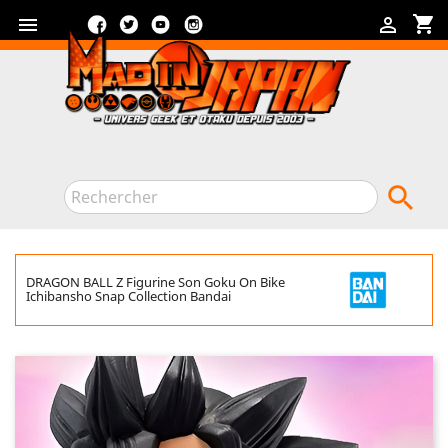
Facebook
Twitter
YouTube
Instagram
shopping_cart



DRAGON BALL Z Figurine Son Goku On Bike
Ichibansho Snap Collection Bandai