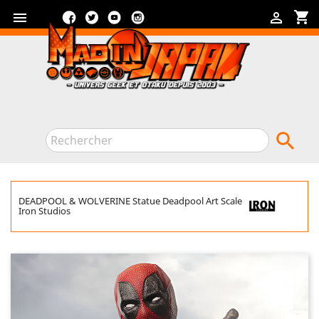
Facebook
Twitter
YouTube
Instagram
shopping_cart



DEADPOOL & WOLVERINE Statue Deadpool Art Scale
Iron Studios