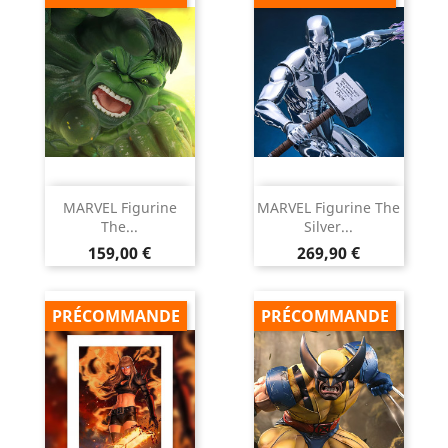
MARVEL Figurine
MARVEL Figurine The
The...
Silver...
Prix
Prix
159,00 €
269,90 €
PRÉCOMMANDE
PRÉCOMMANDE