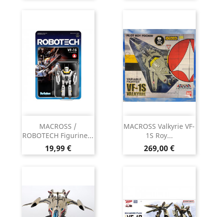
MACROSS /
MACROSS Valkyrie VF-
ROBOTECH Figurine...
1S Roy...
Prix
Prix
19,99 €
269,00 €