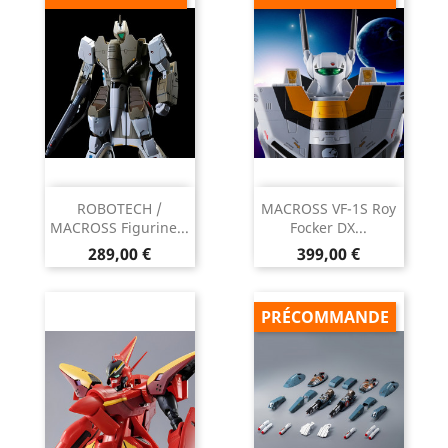
ROBOTECH /
MACROSS VF-1S Roy
MACROSS Figurine...
Focker DX...
Prix
Prix
289,00 €
399,00 €
PRÉCOMMANDE