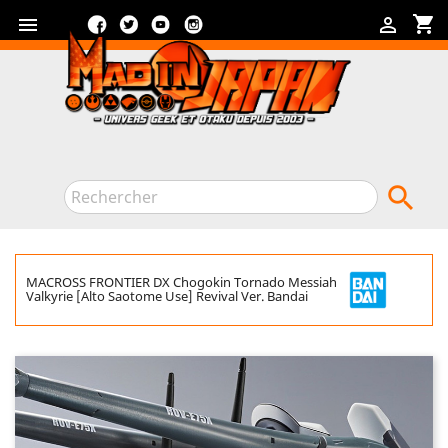
Facebook
Twitter
YouTube
Instagram
shopping_cart



MACROSS FRONTIER DX Chogokin Tornado Messiah
Valkyrie [Alto Saotome Use] Revival Ver. Bandai