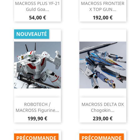
MACROSS PLUS YF-21
MACROSS FRONTIER
Guld Goa...
X TOP GUN...
Prix
Prix
54,00 €
192,00 €
NOUVEAUTÉ
ROBOTECH /
MACROSS DELTA DX
MACROSS Figurine...
Chogokin...
Prix
Prix
199,90 €
239,00 €
PRÉCOMMANDE
PRÉCOMMANDE