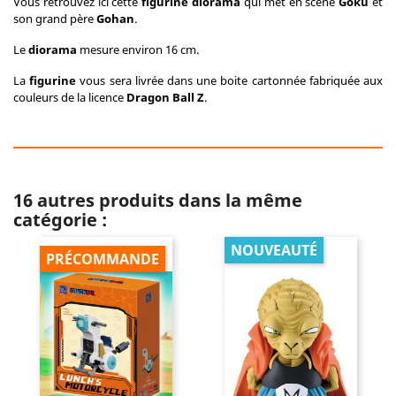
Vous retrouvez ici cette
figurine diorama
qui met en scène
Goku
et
son grand père
Gohan
.
Le
diorama
mesure environ 16 cm.
La
figurine
vous sera livrée dans une boite cartonnée fabriquée aux
couleurs de la licence
Dragon Ball Z
.
16 autres produits dans la même
catégorie :
NOUVEAUTÉ
PRÉCOMMANDE