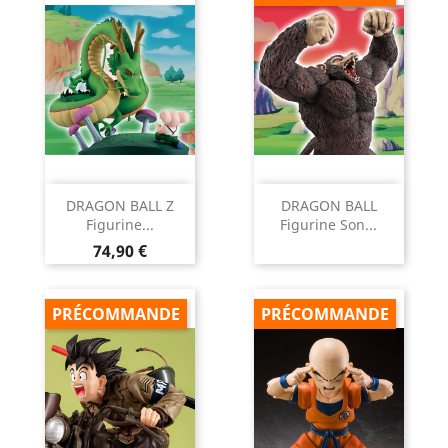
DRAGON BALL Z
DRAGON BALL
Figurine...
Figurine Son...
Prix
74,90 €
PRÉCOMMANDE
PRÉCOMMANDE