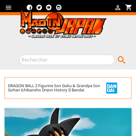
Facebook
Twitter
YouTube
Instagram
shopping_cart



DRAGON BALL Z Figurine Son Goku & Grandpa Son
Gohan Ichibansho Draon History II Bandai