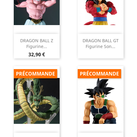
DRAGON BALL Z
DRAGON BALL GT
Figurine...
Figurine Son...
Prix
32,90 €
PRÉCOMMANDE
PRÉCOMMANDE