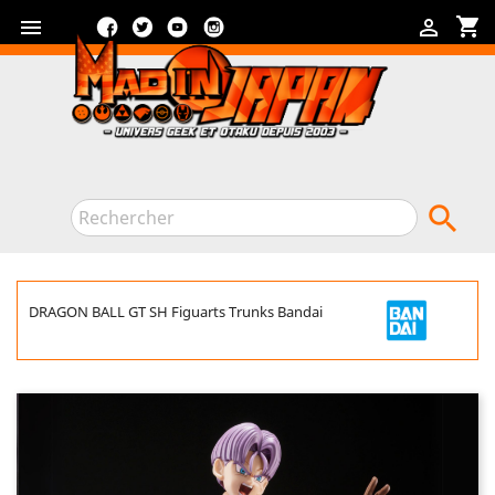
Facebook
Twitter
YouTube
Instagram
shopping_cart



DRAGON BALL GT SH Figuarts Trunks Bandai