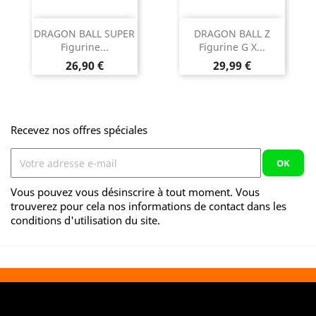
DRAGON BALL SUPER
DRAGON BALL Z
Figurine...
Figurine G X...
Prix
Prix
26,90 €
29,99 €
Recevez nos offres spéciales
Vous pouvez vous désinscrire à tout moment. Vous
trouverez pour cela nos informations de contact dans les
conditions d'utilisation du site.