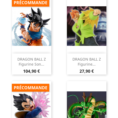
PRÉCOMMANDE
DRAGON BALL Z
DRAGON BALL Z
Figurine Son...
Figurine...
Prix
Prix
104,90 €
27,90 €
PRÉCOMMANDE