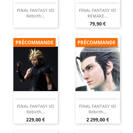
FINAL FANTASY VII
FINAL FANTASY VII
Rebirth...
REMAKE...
Prix
79,90 €
PRÉCOMMANDE
PRÉCOMMANDE
FINAL FANTASY VII
FINAL FANTASY VII
Rebirth...
Rebirth...
Prix
Prix
229,00 €
2 299,00 €