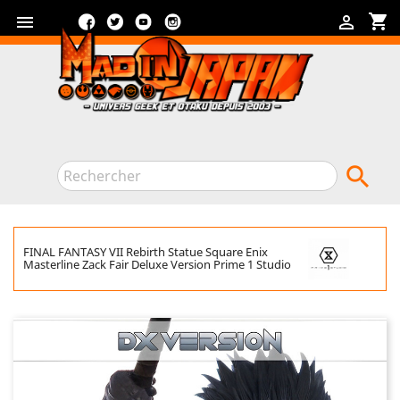
Facebook
Twitter
YouTube
Instagram
shopping_cart



FINAL FANTASY VII Rebirth Statue Square Enix
Masterline Zack Fair Deluxe Version Prime 1 Studio