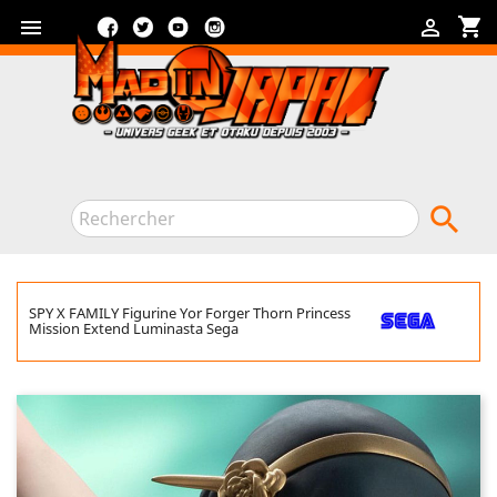
Facebook
Twitter
YouTube
Instagram
shopping_cart



SPY X FAMILY Figurine Yor Forger Thorn Princess
Mission Extend Luminasta Sega