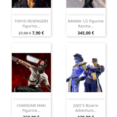
TOKYO REVENGERS
RANMA 1/2 Figurine
Figurine...
Ranma...
Prix
Prix
Prix
7,90 €
345,00 €
27,90 €
de
base
CHAINSAW MAN
JOJO'S Bizarre
Figurine...
Adventure...