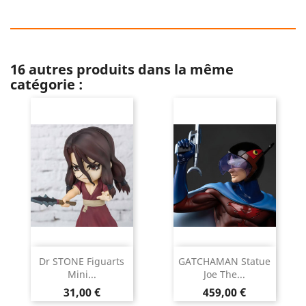
16 autres produits dans la même
catégorie :
Dr STONE Figuarts
GATCHAMAN Statue
Mini...
Joe The...
Prix
Prix
31,00 €
459,00 €