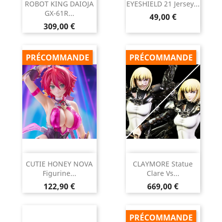
ROBOT KING DAIOJA
EYESHIELD 21 Jersey...
GX-61R...
Prix
49,00 €
Prix
309,00 €
PRÉCOMMANDE
PRÉCOMMANDE
CUTIE HONEY NOVA
CLAYMORE Statue
Figurine...
Clare Vs...
Prix
Prix
122,90 €
669,00 €
PRÉCOMMANDE