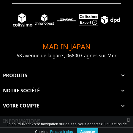
MAD IN JAPAN
58 avenue de la gare , 06800 Cagnes sur Mer
PRODUITS

NOTRE SOCIÉTÉ

VOTRE COMPTE

INFORMATIONS
En poursuivant votre navigation sur ce site, vous acceptez l'utilisation de
© 2026 Graiet Mehdi & Geelen
Cookies.
En savoir plus.
Accepter