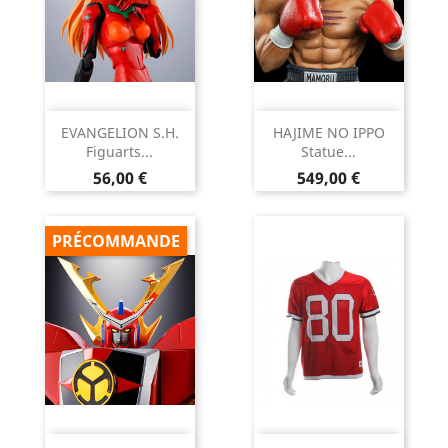
EVANGELION S.H.
HAJIME NO IPPO
Figuarts...
Statue...
Prix
Prix
56,00 €
549,00 €
PRÉCOMMANDE