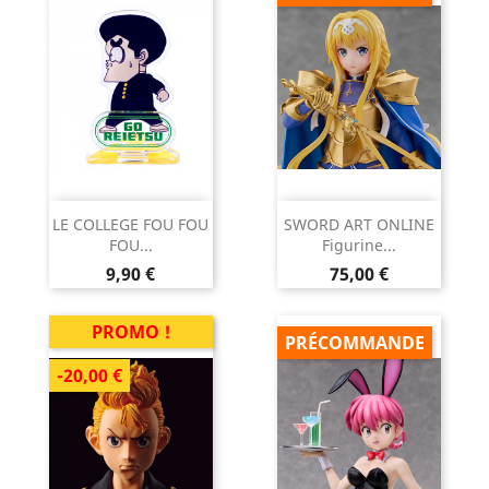
LE COLLEGE FOU FOU
SWORD ART ONLINE
FOU...
Figurine...
Prix
Prix
9,90 €
75,00 €
PROMO !
PRÉCOMMANDE
-20,00 €