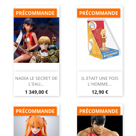
PRÉCOMMANDE
PRÉCOMMANDE
NADIA LE SECRET DE
IL ETAIT UNE FOIS
L'EAU...
L'HOMME...
Prix
Prix
1 349,00 €
12,90 €
PRÉCOMMANDE
PRÉCOMMANDE