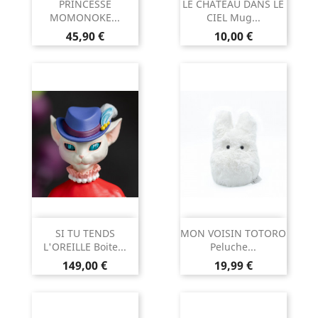
PRINCESSE
LE CHATEAU DANS LE
MOMONOKE...
CIEL Mug...
Prix
Prix
45,90 €
10,00 €
SI TU TENDS
MON VOISIN TOTORO
L'OREILLE Boite...
Peluche...
Prix
Prix
149,00 €
19,99 €