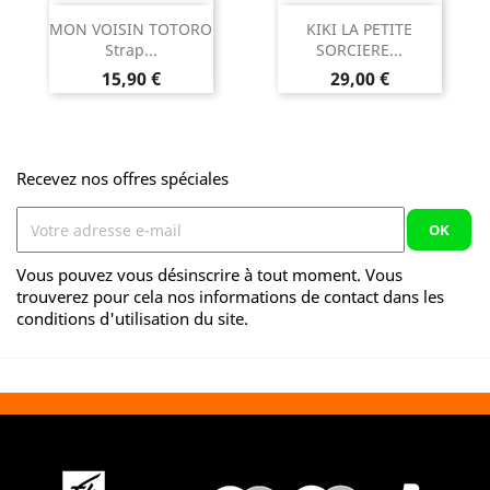
MON VOISIN TOTORO
KIKI LA PETITE
Strap...
SORCIERE...
Prix
Prix
15,90 €
29,00 €
Recevez nos offres spéciales
Vous pouvez vous désinscrire à tout moment. Vous
trouverez pour cela nos informations de contact dans les
conditions d'utilisation du site.