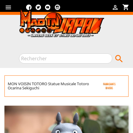
Facebook
Twitter
YouTube
Instagram
shopping_cart



MON VOISIN TOTORO Statue Musicale Totoro
Ocarina Sekiguchi