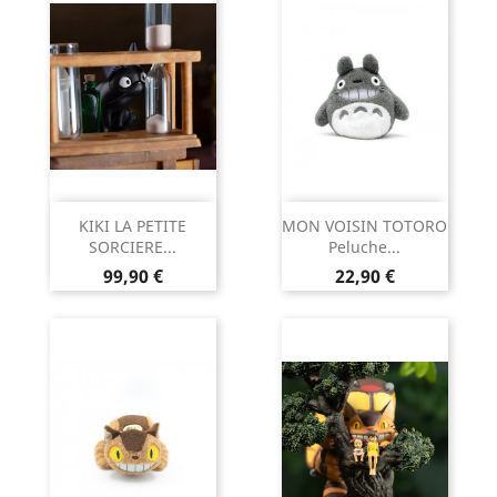
KIKI LA PETITE
MON VOISIN TOTORO
SORCIERE...
Peluche...
Prix
Prix
99,90 €
22,90 €