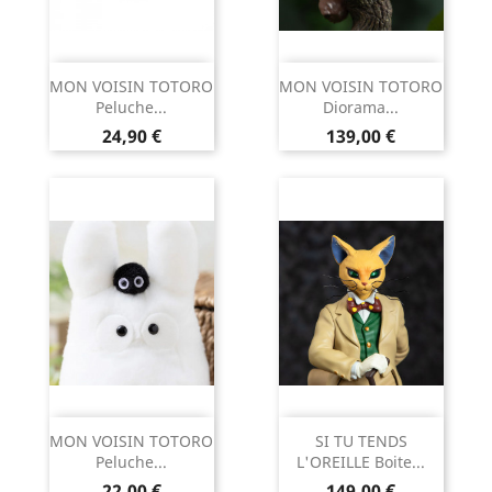
MON VOISIN TOTORO
MON VOISIN TOTORO
Peluche...
Diorama...
Prix
Prix
24,90 €
139,00 €
MON VOISIN TOTORO
SI TU TENDS
Peluche...
L'OREILLE Boite...
Prix
Prix
22,00 €
149,00 €