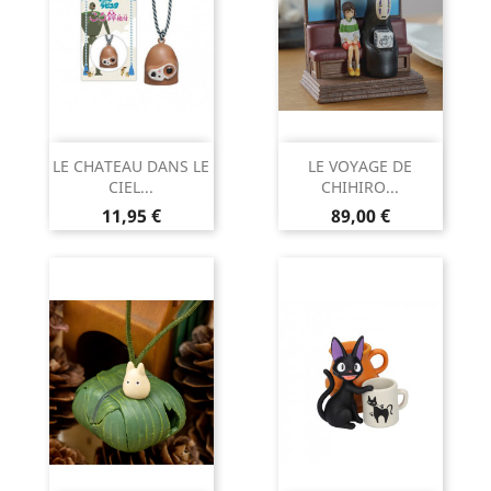
LE CHATEAU DANS LE
LE VOYAGE DE
CIEL...
CHIHIRO...
Prix
Prix
11,95 €
89,00 €