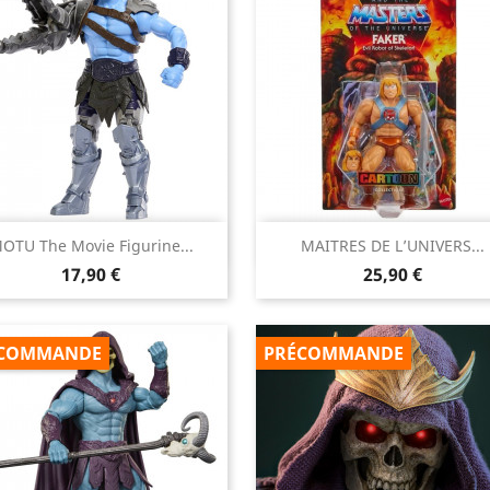


OTU The Movie Figurine...
MAITRES DE L’UNIVERS...
Aperçu rapide
Aperçu rapide
Prix
Prix
17,90 €
25,90 €
COMMANDE
PRÉCOMMANDE