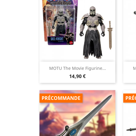

MOTU The Movie Figurine...
M
Aperçu rapide
Prix
14,90 €
PRÉCOMMANDE
PRÉ