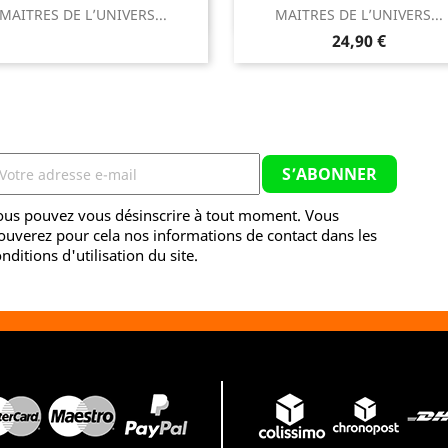


MAITRES DE L’UNIVERS...
MAITRES DE L’UNIVERS...
Aperçu rapide
Aperçu rapide
Prix
24,90 €
ous pouvez vous désinscrire à tout moment. Vous
ouverez pour cela nos informations de contact dans les
nditions d'utilisation du site.