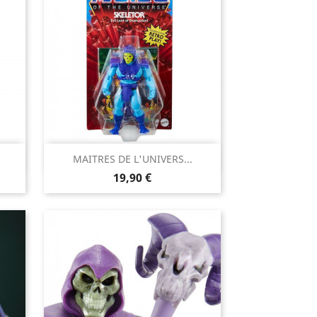

MAITRES DE L'UNIVERS...
Aperçu rapide
Prix
19,90 €