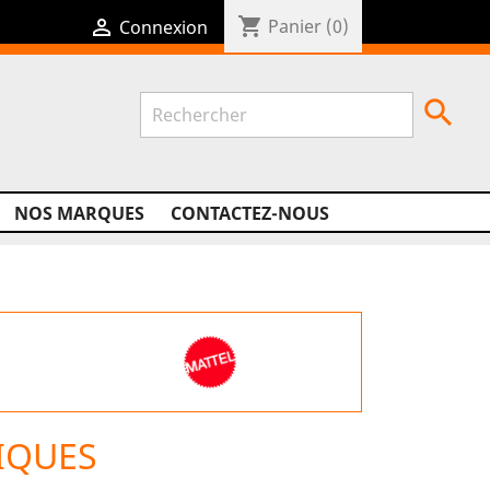
shopping_cart

Panier
(0)
Connexion

NOS MARQUES
CONTACTEZ-NOUS
IQUES