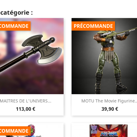
catégorie :
COMMANDE
PRÉCOMMANDE


MAITRES DE L'UNIVERS...
MOTU The Movie Figurine..
Aperçu rapide
Aperçu rapide
Prix
Prix
113,00 €
39,90 €
COMMANDE