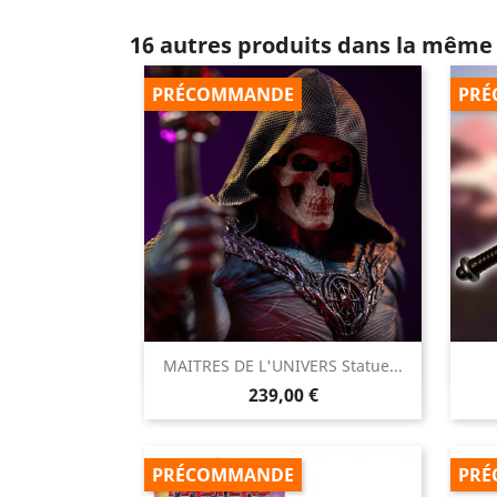
16 autres produits dans la même 
PRÉCOMMANDE
PRÉ

MAITRES DE L'UNIVERS Statue...
Aperçu rapide
Prix
239,00 €
PRÉCOMMANDE
PRÉ