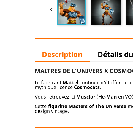

Description
Détails d
MAITRES DE L’UNIVERS X COSMOC
Le fabricant
Mattel
continue d’étoffer la co
mythique licence
Cosmocats
.
Vous retrouvez ici
Musclor
(
He-Man
en VO)
Cette
figurine Masters of The Universe
me
design vintage.