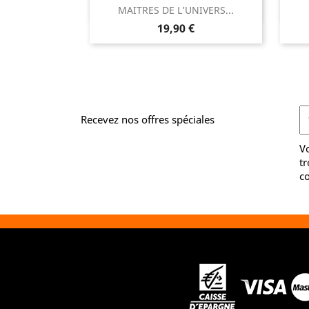

MAITRES DE L’UNIVERS...
Aperçu rapide
Prix
19,90 €
Recevez nos offres spéciales
V
tr
co