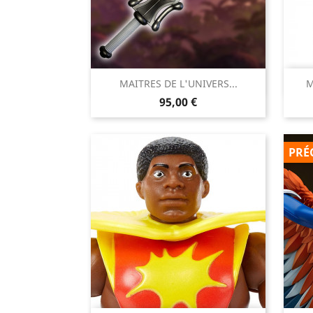

MAITRES DE L'UNIVERS...
M
Aperçu rapide
Prix
95,00 €
PRÉ