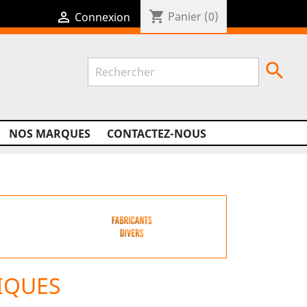
shopping_cart

Panier
(0)
Connexion

NOS MARQUES
CONTACTEZ-NOUS
IQUES