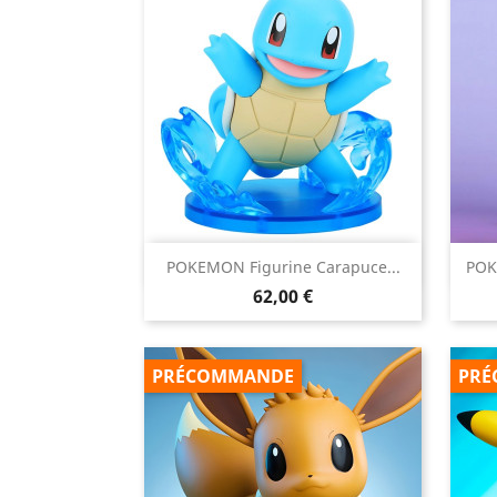

POKEMON Figurine Carapuce...
POK
Aperçu rapide
Prix
62,00 €
PRÉCOMMANDE
PRÉ