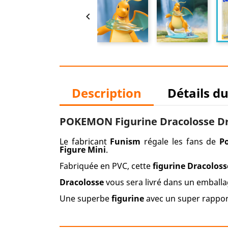

Description
Détails d
POKEMON Figurine Dracolosse Dr
Le fabricant
Funism
régale les fans de
P
Figure Mini
.
Fabriquée en PVC, cette
figurine Dracoloss
Dracolosse
vous sera livré dans un emballa
Une superbe
figurine
avec un super rapport