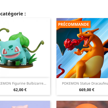
catégorie :
PRÉCOMMANDE


EMON Figurine Bulbizarre...
POKEMON Statue Dracaufeu.
Aperçu rapide
Aperçu rapide
Prix
Prix
62,00 €
669,00 €