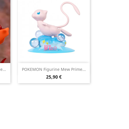

...
POKEMON Figurine Mew Prime...
Aperçu rapide
Prix
25,90 €