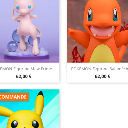


EMON Figurine Mew Prime...
POKEMON Figurine Salamèche
Aperçu rapide
Aperçu rapide
Prix
Prix
62,00 €
62,00 €
COMMANDE