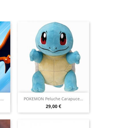

..
POKEMON Peluche Carapuce...
Aperçu rapide
Prix
29,00 €