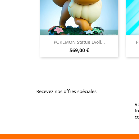

POKEMON Statue Évoli...
P
Aperçu rapide
Prix
569,00 €
Recevez nos offres spéciales
V
tr
co