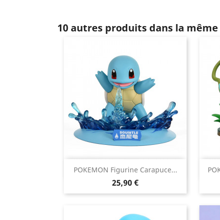
10 autres produits dans la même 

POKEMON Figurine Carapuce...
POK
Aperçu rapide
Prix
25,90 €