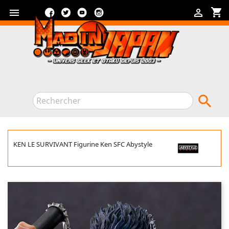
Facebook
Twitter
YouTube
Instagram
shopping_cart



KEN LE SURVIVANT Figurine Ken SFC Abystyle