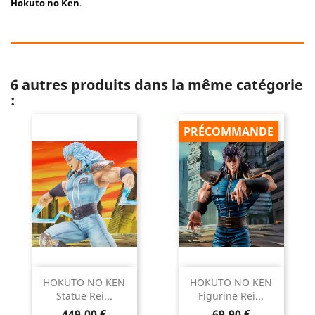
Hokuto no Ken
.
6 autres produits dans la même catégorie
:
PRÉCOMMANDE
HOKUTO NO KEN
HOKUTO NO KEN
Statue Rei...
Figurine Rei...
Prix
Prix
449,00 €
69,90 €