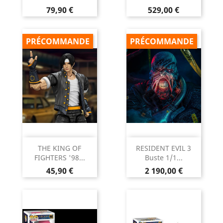
Prix
Prix
79,90 €
529,00 €
PRÉCOMMANDE
PRÉCOMMANDE
THE KING OF
RESIDENT EVIL 3
FIGHTERS '98...
Buste 1/1...
Prix
Prix
45,90 €
2 190,00 €