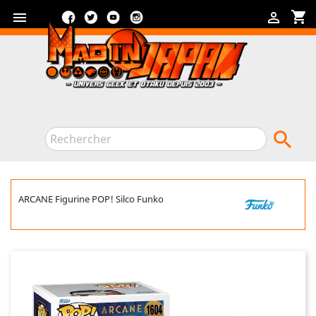
Facebook
Twitter
YouTube
Instagram
shopping_cart



ARCANE Figurine POP! Silco Funko