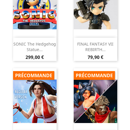
SONIC The Hedgehog
FINAL FANTASY VII
Statue...
REBIRTH...
Prix
Prix
299,00 €
79,90 €
PRÉCOMMANDE
PRÉCOMMANDE