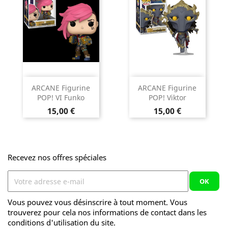
ARCANE Figurine
ARCANE Figurine
POP! VI Funko
POP! Viktor
Prix
Prix
15,00 €
15,00 €
Recevez nos offres spéciales
Vous pouvez vous désinscrire à tout moment. Vous
trouverez pour cela nos informations de contact dans les
conditions d'utilisation du site.