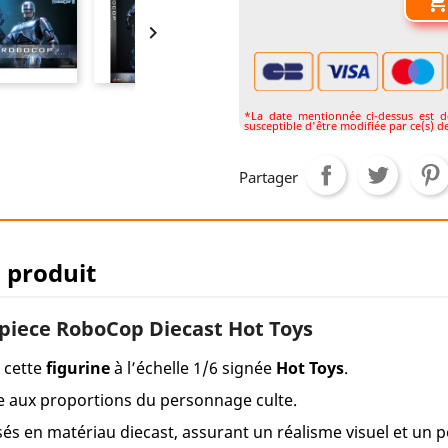

*La date mentionnée ci-dessus est don
susceptible d'être modifiée par ce(s) de
Partager
u produit
iece RoboCop Diecast Hot Toys
 cette
figurine
à l’échelle 1/6 signée
Hot Toys
.
le aux proportions du personnage culte.
sés en matériau diecast, assurant un réalisme visuel et un p