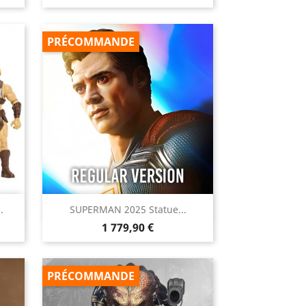
PRÉCOMMANDE

.
SUPERMAN 2025 Statue...
Aperçu rapide
Prix
1 779,90 €
PRÉCOMMANDE