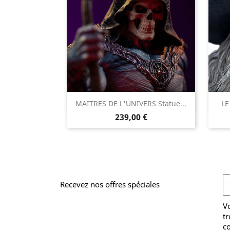

MAITRES DE L'UNIVERS Statue...
LE
Aperçu rapide
Prix
239,00 €
Recevez nos offres spéciales
V
tr
co