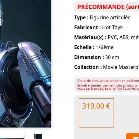
PRÉCOMMANDE (sorti
Type :
Figurine articulée
Fabricant :
Hot Toys
Matériau(x) :
PVC, ABS, mét
Echelle :
1/6ème
Dimension :
30 cm
Collection :
Movie Masterp
Cet article est actuellement en précom
Si votre panier contient des produit
vous sera expédiée une fois tous les ar
319,00 €