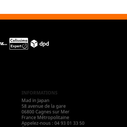
INFORMATIONS
Mad in Japan
58 avenue de la gare
06800 Cagnes sur Mer
France Métropolitaine
Appelez-nous :
04 93 01 33 50