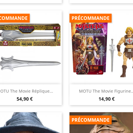
COMMANDE
PRÉCOMMANDE


OTU The Movie Réplique...
MOTU The Movie Figurine..
Aperçu rapide
Aperçu rapide
Prix
Prix
54,90 €
14,90 €
PRÉCOMMANDE