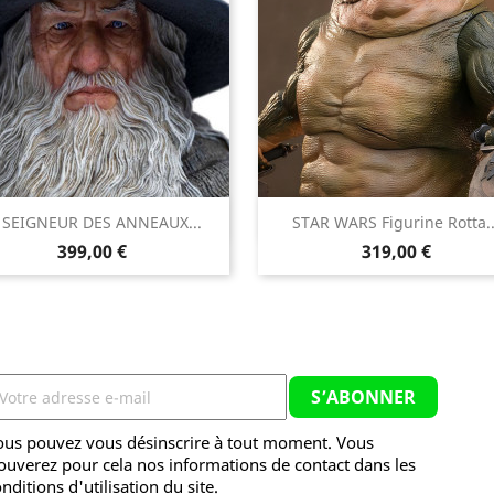


 SEIGNEUR DES ANNEAUX...
STAR WARS Figurine Rotta..
Aperçu rapide
Aperçu rapide
Prix
Prix
399,00 €
319,00 €
ous pouvez vous désinscrire à tout moment. Vous
ouverez pour cela nos informations de contact dans les
nditions d'utilisation du site.