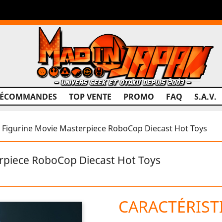
RÉCOMMANDES
TOP VENTE
PROMO
FAQ
S.A.V.
igurine Movie Masterpiece RoboCop Diecast Hot Toys
piece RoboCop Diecast Hot Toys
CARACTÉRIST