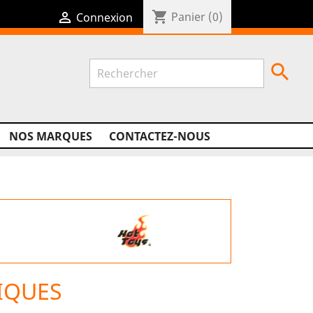
shopping_cart

Panier
(0)
Connexion

NOS MARQUES
CONTACTEZ-NOUS
IQUES