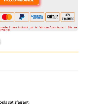
PRÉCOMMANDE

née à titre indicatif par le fabricant/distributeur. Elle est
rnier(s).
oids satisfaisant.