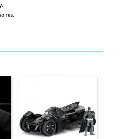
y
.
soires.