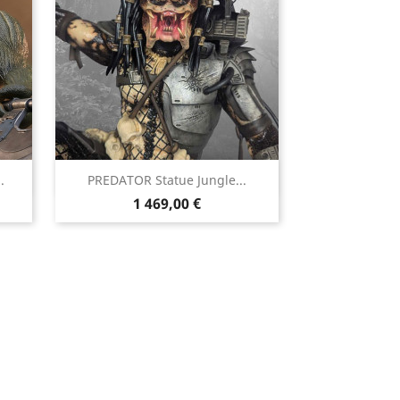

.
PREDATOR Statue Jungle...
Aperçu rapide
Prix
1 469,00 €