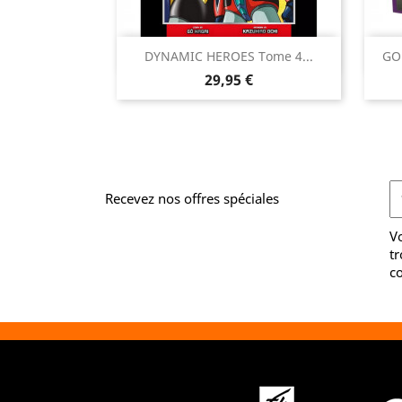

DYNAMIC HEROES Tome 4...
GO
Aperçu rapide
Prix
29,95 €
Recevez nos offres spéciales
V
tr
co