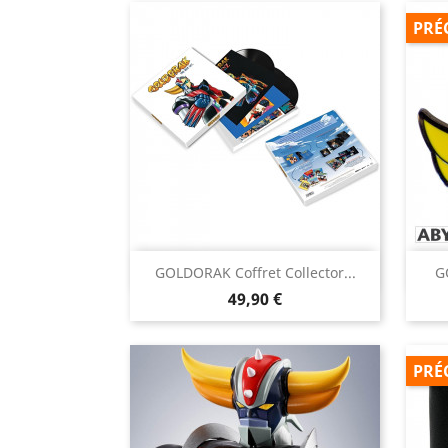
PRÉ

GOLDORAK Coffret Collector...
G
Aperçu rapide
Prix
49,90 €
PRÉ