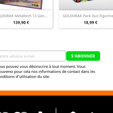


LDORAK Metaltech 13 Gon...
GOLDORAK Pack Duo Figurines
Aperçu rapide
Aperçu rapide
Prix
Prix
139,90 €
18,99 €
ous pouvez vous désinscrire à tout moment. Vous
ouverez pour cela nos informations de contact dans les
nditions d'utilisation du site.