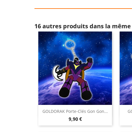
16 autres produits dans la même 

GOLDORAK Porte-Clés Gon Gon...
GO
Aperçu rapide
Prix
9,90 €