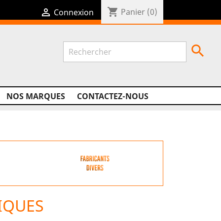
shopping_cart

Panier
(0)
Connexion

NOS MARQUES
CONTACTEZ-NOUS
IQUES