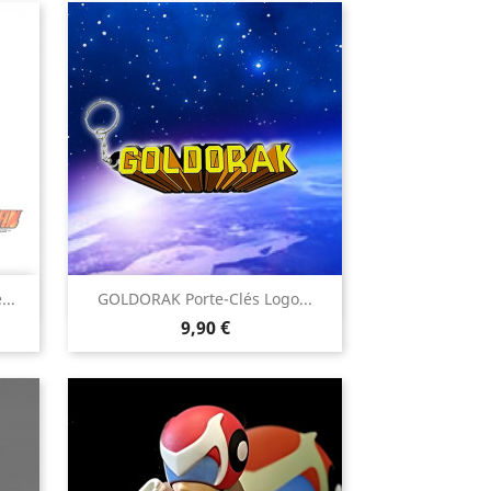

..
GOLDORAK Porte-Clés Logo...
Aperçu rapide
Prix
9,90 €