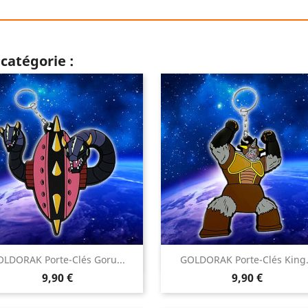
catégorie :


LDORAK Porte-Clés Goru...
GOLDORAK Porte-Clés King.
Aperçu rapide
Aperçu rapide
Prix
Prix
9,90 €
9,90 €