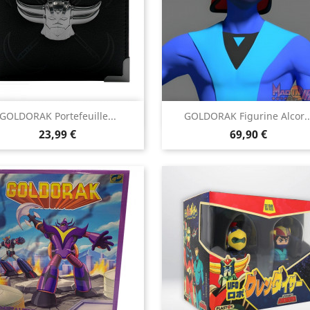


GOLDORAK Portefeuille...
GOLDORAK Figurine Alcor..
Aperçu rapide
Aperçu rapide
Prix
Prix
23,99 €
69,90 €