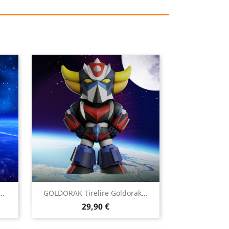

..
GOLDORAK Tirelire Goldorak...
Aperçu rapide
Prix
29,90 €