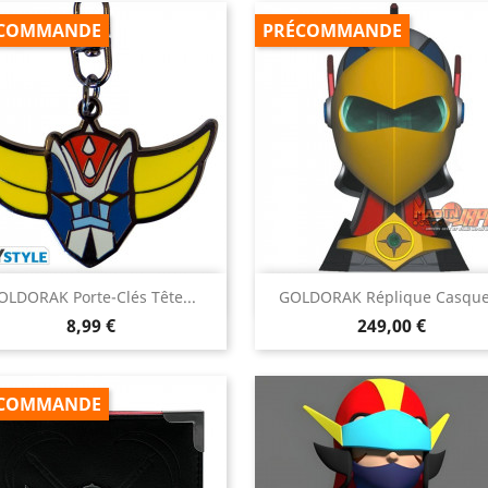
COMMANDE
PRÉCOMMANDE


OLDORAK Porte-Clés Tête...
GOLDORAK Réplique Casque.
Aperçu rapide
Aperçu rapide
Prix
Prix
8,99 €
249,00 €
COMMANDE