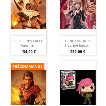
ASSASSIN’S CREED
DANGANRONPA
Figurine...
Figurine Junko...
Prix
Prix
134,90 €
239,00 €
PRÉCOMMANDE