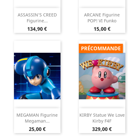
ASSASSIN’S CREED
ARCANE Figurine
Figurine...
POP! VI Funko
Prix
Prix
134,90 €
15,00 €
PRÉCOMMANDE
MEGAMAN Figurine
KIRBY Statue We Love
Megaman...
Kirby F4F
Prix
Prix
25,00 €
329,00 €