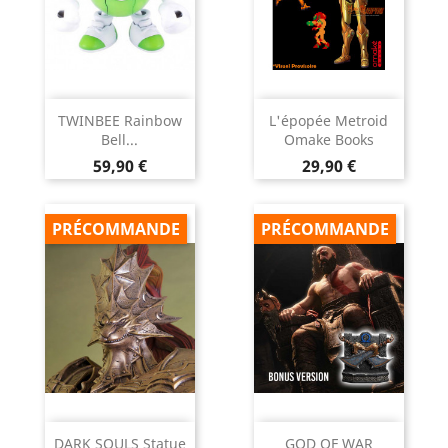
TWINBEE Rainbow
L'épopée Metroid
Bell...
Omake Books
Prix
Prix
59,90 €
29,90 €
PRÉCOMMANDE
PRÉCOMMANDE
DARK SOULS Statue
GOD OF WAR