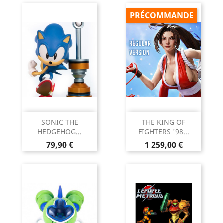
PRÉCOMMANDE
SONIC THE
THE KING OF
HEDGEHOG...
FIGHTERS '98...
Prix
Prix
79,90 €
1 259,00 €