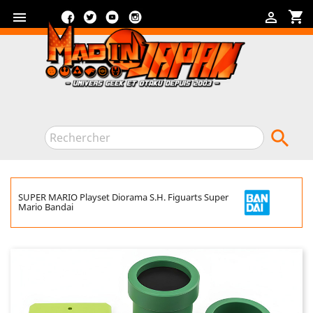
Facebook
Twitter
YouTube
Instagram
shopping_cart



SUPER MARIO Playset Diorama S.H. Figuarts Super
Mario Bandai