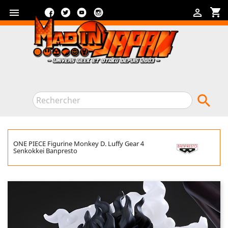
Facebook
Twitter
YouTube
Instagram
shopping_cart



ONE PIECE Figurine Monkey D. Luffy Gear 4
Senkokkei Banpresto