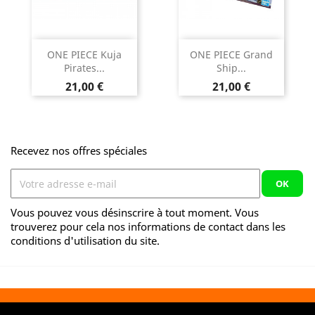
ONE PIECE Kuja
ONE PIECE Grand
Pirates...
Ship...
Prix
Prix
21,00 €
21,00 €
Recevez nos offres spéciales
Vous pouvez vous désinscrire à tout moment. Vous
trouverez pour cela nos informations de contact dans les
conditions d'utilisation du site.