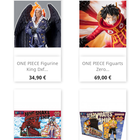
ONE PIECE Figurine
ONE PIECE Figuarts
King Dxf...
Zero...
Prix
Prix
34,90 €
69,00 €