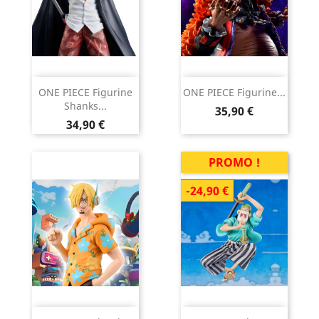
ONE PIECE Figurine
ONE PIECE Figurine...
Shanks...
Prix
35,90 €
Prix
34,90 €
PROMO !
-24,90 €