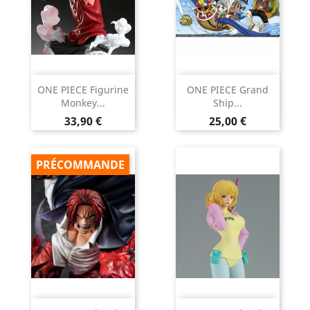
ONE PIECE Figurine
ONE PIECE Grand
Monkey...
Ship...
Prix
Prix
33,90 €
25,00 €
PRÉCOMMANDE