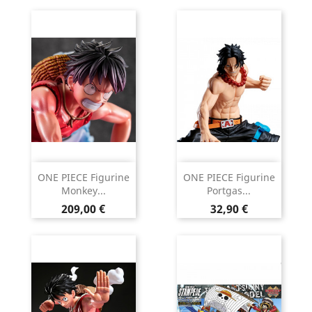
ONE PIECE Figurine
ONE PIECE Figurine
Monkey...
Portgas...
Prix
Prix
209,00 €
32,90 €