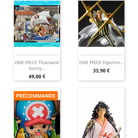
ONE PIECE Thousand
ONE PIECE Figurine...
Sunny...
Prix
33,90 €
Prix
49,00 €
PRÉCOMMANDE