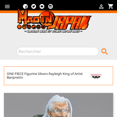
Facebook
Twitter
YouTube
Instagram
shopping_cart



ONE PIECE Figurine Silvers Rayleigh King of Artist
Banpresto