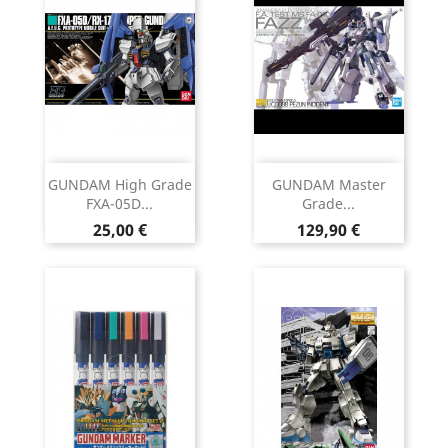
GUNDAM High Grade
GUNDAM Master
FXA-05D...
Grade...
Prix
Prix
25,00 €
129,90 €