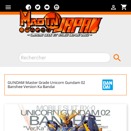
Facebook
Twitter
YouTube
Instagram
shopping_cart



GUNDAM Master Grade Unicorn Gundam 02
Banshee Version Ka Bandai