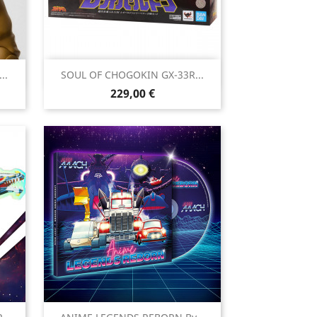

..
SOUL OF CHOGOKIN GX-33R...
Aperçu rapide
Prix
229,00 €