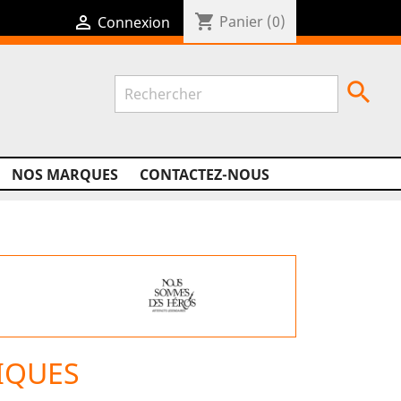
shopping_cart

Panier
(0)
Connexion

NOS MARQUES
CONTACTEZ-NOUS
IQUES