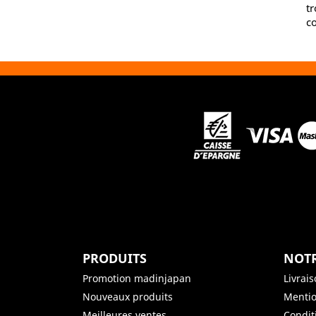
tr
co
PRODUITS
NOTR
Promotion madinjapan
Livrai
Nouveaux produits
Mentio
Meilleures ventes
Condit