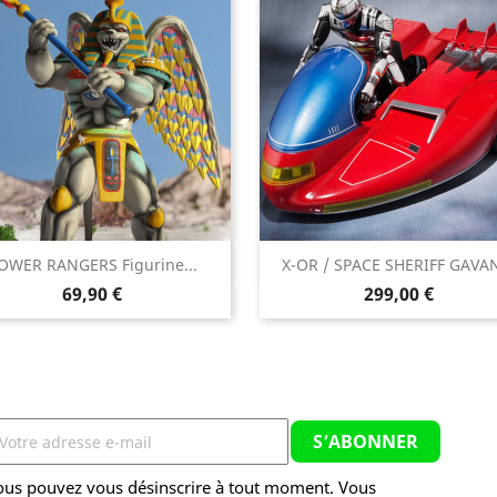


OWER RANGERS Figurine...
X-OR / SPACE SHERIFF GAVAN
Aperçu rapide
Aperçu rapide
Prix
Prix
69,90 €
299,00 €
ous pouvez vous désinscrire à tout moment. Vous