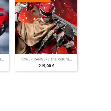

...
POWER RANGERS The Return...
Aperçu rapide
Prix
219,00 €