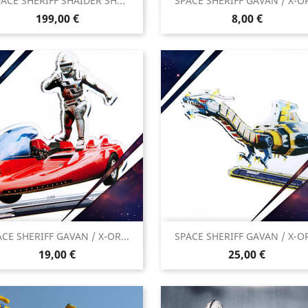


ACE SHERIFF SHAIDER SH...
SPACE SHERIFF GAVAN / X-OR
Aperçu rapide
Aperçu rapide
Prix
Prix
199,00 €
8,00 €


CE SHERIFF GAVAN / X-OR...
SPACE SHERIFF GAVAN / X-OR
Aperçu rapide
Aperçu rapide
Prix
Prix
19,00 €
25,00 €