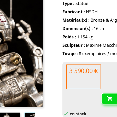
Type :
Statue
Fabricant :
NSDH
Matériau(x) :
Bronze & Arg
Dimension(s) :
16 cm
Poids :
1.154 kg
Sculpteur :
Maxime Macch
Tirage :
8 exemplaires / m
3 590,00 €


en stock