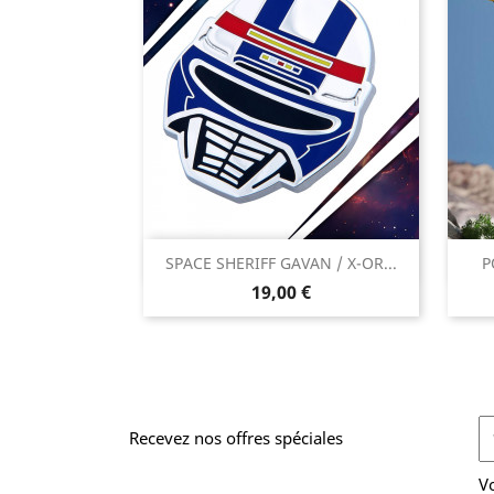

SPACE SHERIFF GAVAN / X-OR...
P
Aperçu rapide
Prix
19,00 €
Recevez nos offres spéciales
V