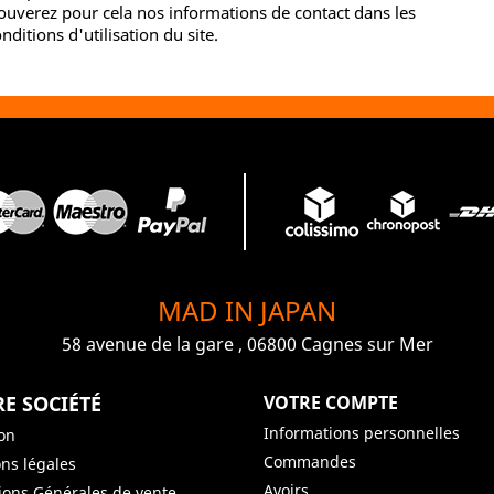
ouverez pour cela nos informations de contact dans les
nditions d'utilisation du site.
MAD IN JAPAN
58 avenue de la gare , 06800 Cagnes sur Mer
E SOCIÉTÉ
VOTRE COMPTE
Informations personnelles
son
Commandes
ns légales
Avoirs
ions Générales de vente