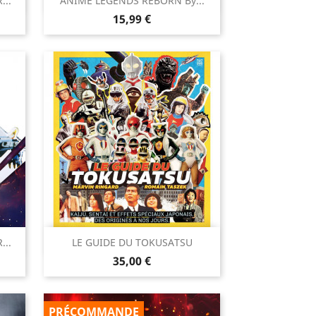

...
ANIME LEGENDS REBORN By...
Aperçu rapide
Prix
15,99 €

...
LE GUIDE DU TOKUSATSU
Aperçu rapide
Prix
35,00 €
PRÉCOMMANDE