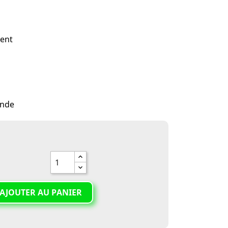
ent
i
onde
AJOUTER AU PANIER