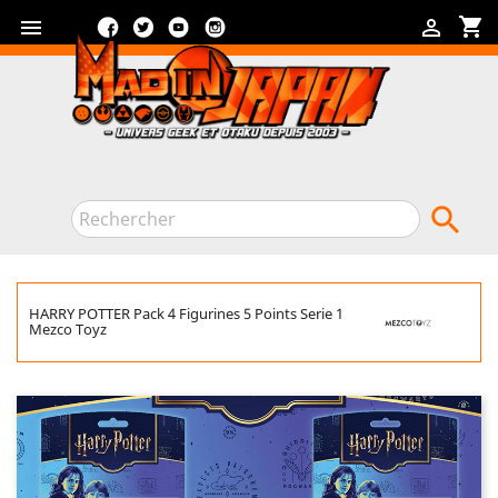
Facebook
Twitter
YouTube
Instagram
shopping_cart



HARRY POTTER Pack 4 Figurines 5 Points Serie 1
Mezco Toyz