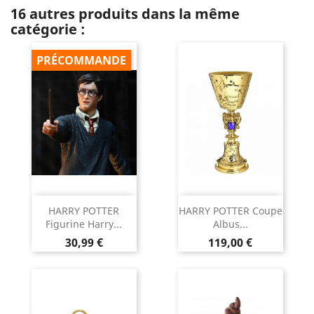
16 autres produits dans la même
catégorie :
PRÉCOMMANDE
HARRY POTTER
HARRY POTTER Coupe
Figurine Harry...
Albus...
Prix
Prix
30,99 €
119,00 €