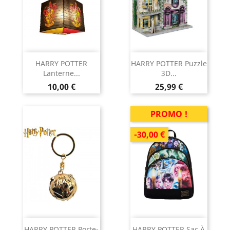
HARRY POTTER
HARRY POTTER Puzzle
Lanterne...
3D...
Prix
Prix
10,00 €
25,99 €
PROMO !
-30,00 €
HARRY POTTER Porte-
HARRY POTTER Sac À